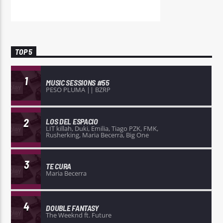
TOP 5
1
MUSIC SESSIONS #55
PESO PLUMA || BZRP
2
LOS DEL ESPACIO
LIT killah, Duki, Emilia, Tiago PZK, FMK,
Rusherking, Maria Becerra, Big One
3
TE CURA
Maria Becerra
4
DOUBLE FANTASY
The Weeknd ft. Future