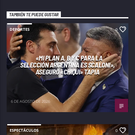
TAMBIÉN TE PUEDE GUSTAR
DEPORTES
0
«MI PLAN A, B Y C PARA LA
SELECCIÓN ARGENTINA ES SCALONI»,
ASEGURÓ «CHIQUI» TAPIA
6 DE AGOSTO DE 2026
ESPECTÁCULOS
0