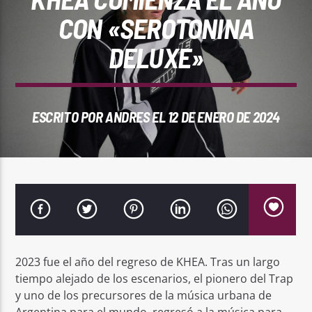
REPRODUCTOR WEB
CON «SEROTONINA
DELUXE»
0:00
ESCRITO POR
ANDRES
EL 12 DE ENERO DE 2024
PlayFM 95.9
2023 fue el año del regreso de KHEA. Tras un largo
tiempo alejado de los escenarios, el pionero del Trap
y uno de los precursores de la música urbana de
Argentina para el mundo, regresó a la música para