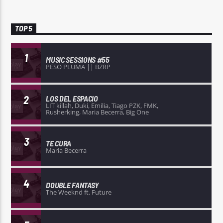
TOP 5
1
MUSIC SESSIONS #55
PESO PLUMA || BZRP
2
LOS DEL ESPACIO
LIT killah, Duki, Emilia, Tiago PZK, FMK,
Rusherking, Maria Becerra, Big One
3
TE CURA
Maria Becerra
4
DOUBLE FANTASY
The Weeknd ft. Future