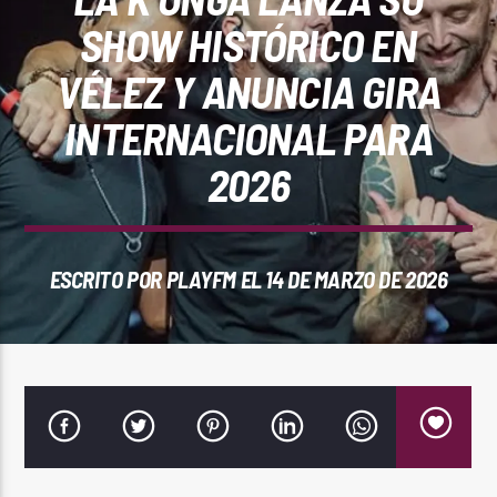
REPRODUCTOR WEB
SHOW HISTÓRICO EN
VÉLEZ Y ANUNCIA GIRA
INTERNACIONAL PARA
0:00
2026
ESCRITO POR
PLAYFM
EL 14 DE MARZO DE 2026
PlayFM 95.9