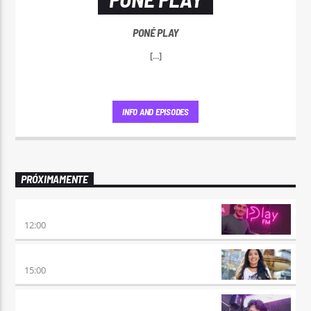
PONÉ PLAY
[...]
INFO AND EPISODES
PRÓXIMAMENTE
NO ES TARDE
12:00
DESMEDIDOS
15:00
RETRO HITS 80×90 REVOLUTION