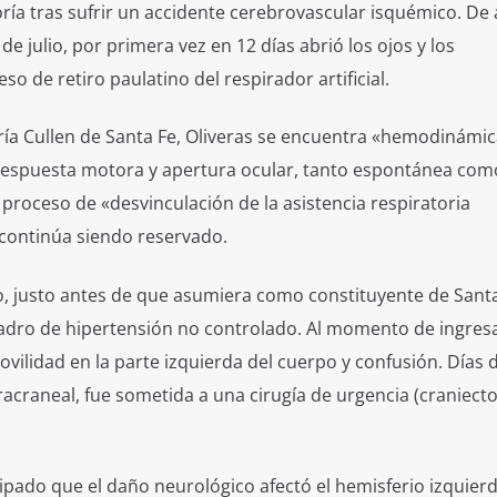
ía tras sufrir un accidente cerebrovascular isquémico. De
e julio, por primera vez en 12 días abrió los ojos y los
 de retiro paulatino del respirador artificial.
ría Cullen de Santa Fe, Oliveras se encuentra «hemodinám
respuesta motora y apertura ocular, tanto espontánea como
proceso de «desvinculación de la asistencia respiratoria
continúa siendo reservado.
io, justo antes de que asumiera como constituyente de Santa
uadro de hipertensión no controlado. Al momento de ingresa
vilidad en la parte izquierda del cuerpo y confusión. Días 
acraneal, fue sometida a una cirugía de urgencia (craniect
cipado que el daño neurológico afectó el hemisferio izquierd