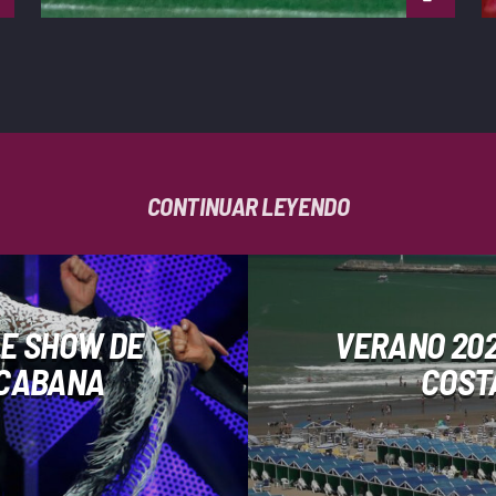
CONTINUAR LEYENDO
LE SHOW DE
VERANO 202
ACABANA
COST