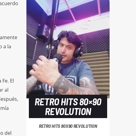
 acuerdo
icamente
 a la
 Fe. El
r al
después,
RETRO HITS 80×90
omía
REVOLUTION
RETRO HITS 80X90 REVOLUTION
o del