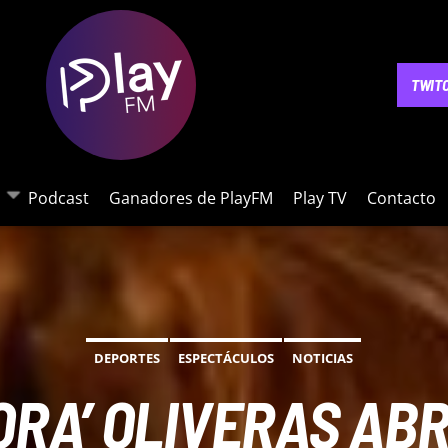
NOTICIAS
PODCAST
GANADORES DE PLAYFM
PLAY 
TWIT
Podcast
Ganadores de PlayFM
Play TV
Contacto
DEPORTES
ESPECTÁCULOS
NOTICIAS
RA’ OLIVERAS ABR