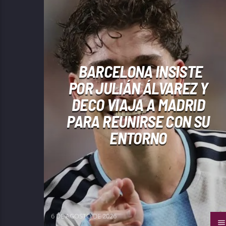
BARCELONA INSISTE
POR JULIÁN ÁLVAREZ Y
DECO VIAJA A MADRID
PARA REUNIRSE CON SU
ENTORNO
6 DE AGOSTO DE 2026