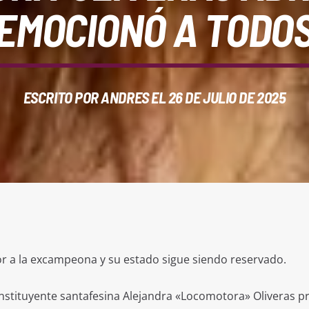
EMOCIONÓ A TODO
ESCRITO POR
ANDRES
EL 26 DE JULIO DE 2025
r a la excampeona y su estado sigue siendo reservado.
nstituyente santafesina Alejandra «Locomotora» Oliveras p