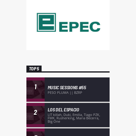
TOP 5
1
MUSIC SESSIONS #55
PESO PLUMA || BZRP
LOS DEL ESPACIO
2
LIT killah, Duki, Emilia, Tiago PZK,
FMK, Rusherking, Maria Becerra,
Big One