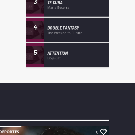
3
TE CURA
Maria Becerra
4
DOUBLE FANTASY
The Weeknd ft. Future
5
ATTENTION
Doja Cat
DEPORTES
0