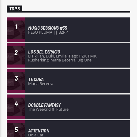
TOP 5
1
MUSIC SESSIONS #55
PESO PLUMA || BZRP
2
LOS DEL ESPACIO
LIT killah, Duki, Emilia, Tiago PZK, FMK,
Rusherking, Maria Becerra, Big One
3
TE CURA
Maria Becerra
4
DOUBLE FANTASY
The Weeknd ft. Future
5
ATTENTION
Doja Cat