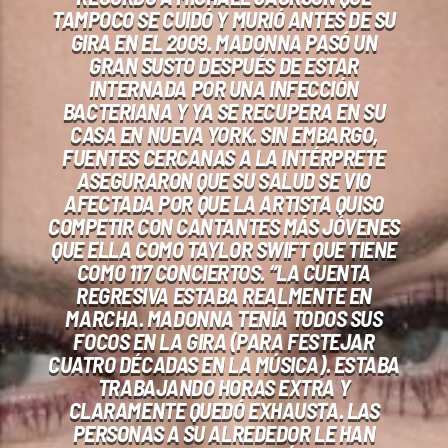
TAMPOCO SE CUIDÓ Y MURIÓ ANTES DE SU
GIRA EN EL 2009. MADONNA PASÓ UN
GRAN SUSTO DESPUÉS DE ESTAR
INTERNADA POR UNA INFECCIÓN
BACTERIANA Y YA SE RECUPERA EN SU
CASA EN NUEVA YORK. SIN EMBARGO,
FUENTES CERCANAS A LA INTÉRPRETE
ASEGURARON QUE SU SALUD SE VIO
AFECTADA POR QUE LA ARTISTA QUISO
COMPETIR CON CANTANTES MÁS JÓVENES
QUE ELLA COMO TAYLOR SWIFT QUE TIENE
COMO 117 CONCIERTOS. “LA CUENTA
REGRESIVA ESTABA REALMENTE EN
MARCHA. MADONNA TENÍA TODOS SUS
FOCOS EN LA GIRA (PARA FESTEJAR
CUATRO DÉCADAS EN LA MÚSICA). ESTABA
TRABAJANDO HORAS EXTRA Y
CLARAMENTE QUEDÓ EXHAUSTA. LAS
PERSONAS A SU ALREDEDOR LE HAN