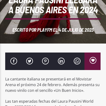
REPRODUCTOR WEB
A BUENOS AIRES EN 2024
ESCRITO POR
PLAYFM
EL 4 DE JULIO DE 2023
0:00
La cantante italiana se presentará en el Movistar
PlayFM 95.9
Arena el próximo 24 de febrero. Además presenta su
nuevo vinilo con el sencillo «Un Buen Inicio».
Las tan esperadas fechas del Laura Pausini World