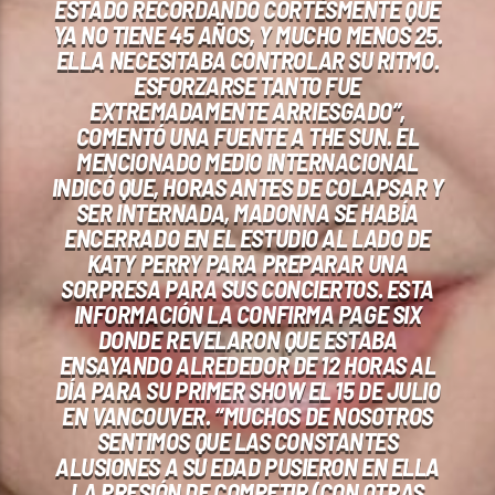
ESTADO RECORDANDO CORTÉSMENTE QUE
YA NO TIENE 45 AÑOS, Y MUCHO MENOS 25.
ELLA NECESITABA CONTROLAR SU RITMO.
ESFORZARSE TANTO FUE
EXTREMADAMENTE ARRIESGADO”,
COMENTÓ UNA FUENTE A THE SUN. EL
MENCIONADO MEDIO INTERNACIONAL
INDICÓ QUE, HORAS ANTES DE COLAPSAR Y
SER INTERNADA, MADONNA SE HABÍA
ENCERRADO EN EL ESTUDIO AL LADO DE
KATY PERRY PARA PREPARAR UNA
SORPRESA PARA SUS CONCIERTOS. ESTA
INFORMACIÓN LA CONFIRMA PAGE SIX
DONDE REVELARON QUE ESTABA
ENSAYANDO ALREDEDOR DE 12 HORAS AL
DÍA PARA SU PRIMER SHOW EL 15 DE JULIO
EN VANCOUVER. “MUCHOS DE NOSOTROS
SENTIMOS QUE LAS CONSTANTES
ALUSIONES A SU EDAD PUSIERON EN ELLA
LA PRESIÓN DE COMPETIR (CON OTRAS