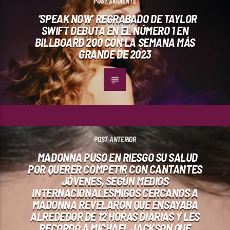
POST SIGUIENTE
‘SPEAK NOW’ REGRABADO DE TAYLOR
SWIFT DEBUTA EN EL NÚMERO 1 EN
BILLBOARD 200 CON LA SEMANA MÁS
GRANDE DE 2023
POST ANTERIOR
MADONNA PUSO EN RIESGO SU SALUD
POR QUERER COMPETIR CON CANTANTES
JÓVENES, SEGÚN MEDIOS
INTERNACIONALESMIGOS CERCANOS A
MADONNA REVELARON QUE ENSAYABA
ALREDEDOR DE 12 HORAS DIARIAS Y LES
RECORDÓ A MICHAEL JACKSON QUE