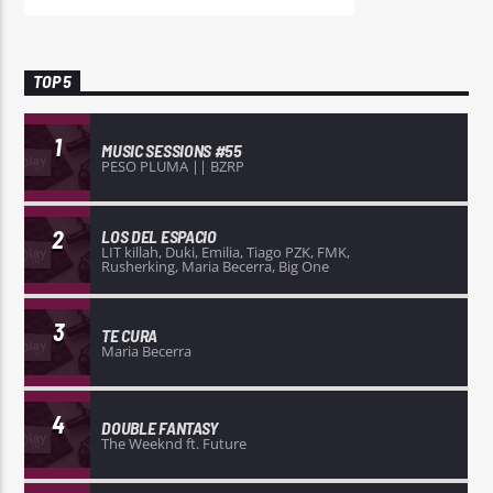
TOP 5
1
MUSIC SESSIONS #55
PESO PLUMA || BZRP
2
LOS DEL ESPACIO
LIT killah, Duki, Emilia, Tiago PZK, FMK,
Rusherking, Maria Becerra, Big One
3
TE CURA
Maria Becerra
4
DOUBLE FANTASY
The Weeknd ft. Future