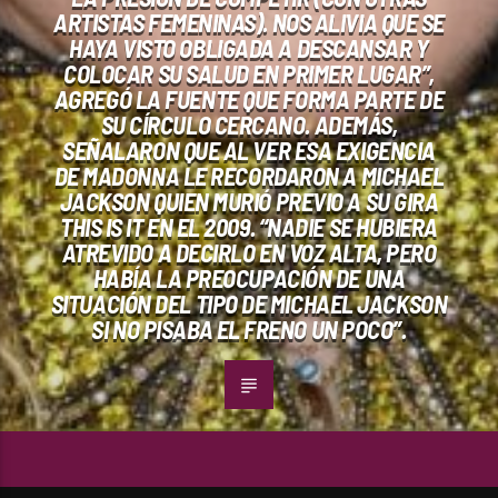
ARTISTAS FEMENINAS). NOS ALIVIA QUE SE
HAYA VISTO OBLIGADA A DESCANSAR Y
COLOCAR SU SALUD EN PRIMER LUGAR”,
AGREGÓ LA FUENTE QUE FORMA PARTE DE
SU CÍRCULO CERCANO. ADEMÁS,
SEÑALARON QUE AL VER ESA EXIGENCIA
DE MADONNA LE RECORDARON A MICHAEL
JACKSON QUIEN MURIÓ PREVIO A SU GIRA
THIS IS IT EN EL 2009. “NADIE SE HUBIERA
ATREVIDO A DECIRLO EN VOZ ALTA, PERO
HABÍA LA PREOCUPACIÓN DE UNA
SITUACIÓN DEL TIPO DE MICHAEL JACKSON
SI NO PISABA EL FRENO UN POCO”.