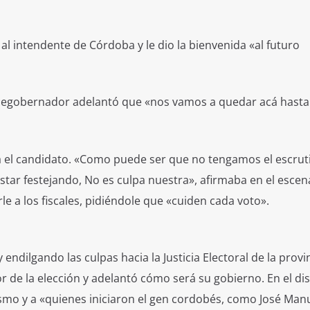
ó al intendente de Córdoba y le dio la bienvenida «al futuro
icegobernador adelantó que «nos vamos a quedar acá hasta
 el candidato. «Como puede ser que no tengamos el escruti
tar festejando, No es culpa nuestra», afirmaba en el escena
e a los fiscales, pidiéndole que «cuiden cada voto».
y endilgando las culpas hacia la Justicia Electoral de la provi
 de la elección y adelantó cómo será su gobierno. En el di
ismo y a «quienes iniciaron el gen cordobés, como José Manu