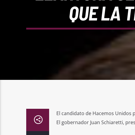
QUE LA 
El candidato de Hacemos Unidos po
El gobernador Juan Schiaretti, pres