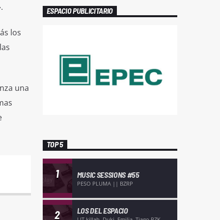
.
ESPACIO PUBLICITARIO
ás los
las
enza una
rmas
e
TOP 5
1
MUSIC SESSIONS #55
PESO PLUMA || BZRP
LOS DEL ESPACIO
2
LIT killah, Duki, Emilia, Tiago PZK,