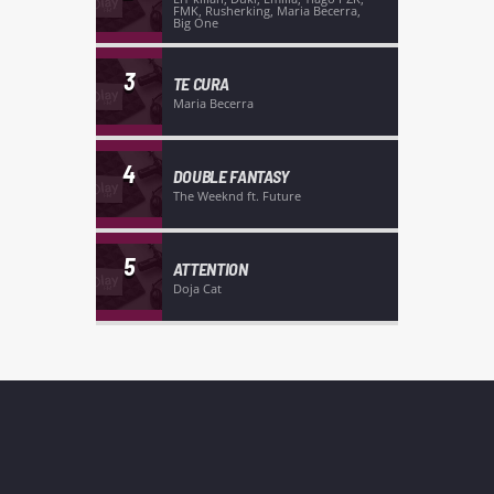
FMK, Rusherking, Maria Becerra,
Big One
3
TE CURA
Maria Becerra
4
DOUBLE FANTASY
The Weeknd ft. Future
5
ATTENTION
Doja Cat