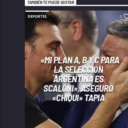
TAMBIÉN TE PUEDE GUSTAR
DEPORTES
0
«MI PLAN A, B Y C PARA
LA SELECCIÓN
ARGENTINA ES
SCALONI», ASEGURÓ
«CHIQUI» TAPIA