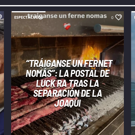
ESPECTÁCULOS
0
“TRÁIGANSE UN FERNET
NOMÁS”: LA POSTAL DE
LUCK RA TRAS LA
SEPARACIÓN DE LA
JOAQUI