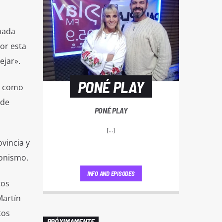
nada
or esta
ejar».
PONÉ PLAY
ia como
 de
PONÉ PLAY
[...]
vincia y
gonismo.
INFO AND EPISODES
tos
Martín
tos
PRÓXIMAMENTE