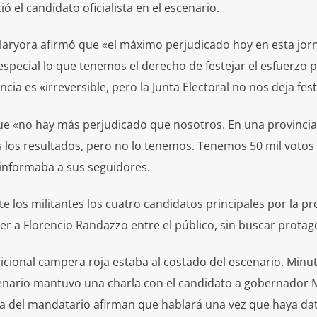
ó el candidato oficialista en el escenario.
laryora afirmó que «el máximo perjudicado hoy en esta jor
special lo que tenemos el derecho de festejar el esfuerzo p
a es «irreversible, pero la Junta Electoral no nos deja fest
o que «no hay más perjudicado que nosotros. En una provinc
 los resultados, pero no lo tenemos. Tenemos 50 mil votos
 informaba a sus seguidores.
 los militantes los cuatro candidatos principales por la pro
er a Florencio Randazzo entre el público, sin buscar prota
adicional campera roja estaba al costado del escenario. Minu
cenario mantuvo una charla con el candidato a gobernador 
a del mandatario afirman que hablará una vez que haya da