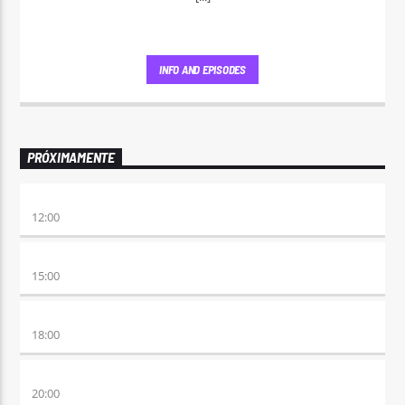
INFO AND EPISODES
PRÓXIMAMENTE
NO ES TARDE
12:00
DESMEDIDOS
15:00
RETRO HITS 80×90 REVOLUTION
18:00
ETERNAS HEREJES
20:00