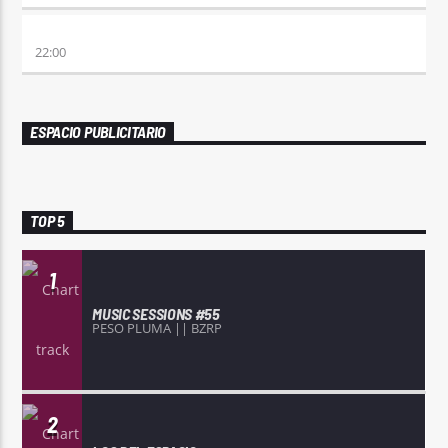
ALBOROTO
22:00
ESPACIO PUBLICITARIO
TOP 5
1
MUSIC SESSIONS #55
PESO PLUMA || BZRP
2