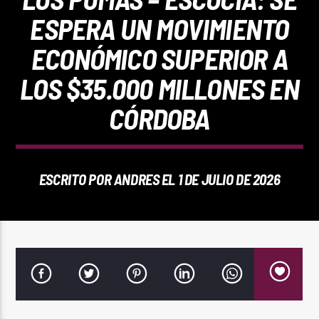
REPRODUCTOR WEB
ESPERA UN MOVIMIENTO
ECONÓMICO SUPERIOR A
LOS $35.000 MILLONES EN
0:00
CÓRDOBA
ESCRITO POR
ANDRES
EL 1 DE JULIO DE 2026
PlayFM 95.9