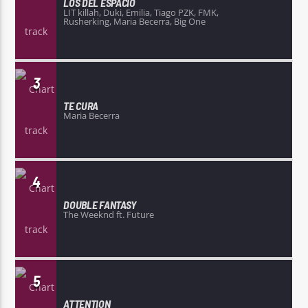
LOS DEL ESPACIO
LIT killah, Duki, Emilia, Tiago PZK, FMK,
Rusherking, Maria Becerra, Big One
3
TE CURA
Maria Becerra
4
DOUBLE FANTASY
The Weeknd ft. Future
5
ATTENTION