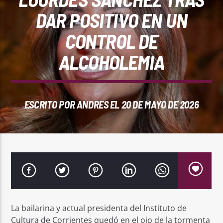
REPRODUCTOR WEB
DAR POSITIVO EN UN
CONTROL DE
ALCOHOLEMIA
0:00
ESCRITO POR
ANDRES
EL 20 DE MAYO DE 2026
PlayFM 95.9
La bailarina y actual presidenta del Instituto de
Cultura de Corrientes quedó en el ojo de la tormenta