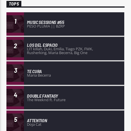
TOP 5
1
MUSIC SESSIONS #55
PESO PLUMA || BZRP
2
LOS DEL ESPACIO
LIT killah, Duki, Emilia, Tiago PZK, FMK,
Rusherking, Maria Becerra, Big One
3
TE CURA
Maria Becerra
4
DOUBLE FANTASY
The Weeknd ft. Future
5
ATTENTION
Doja Cat