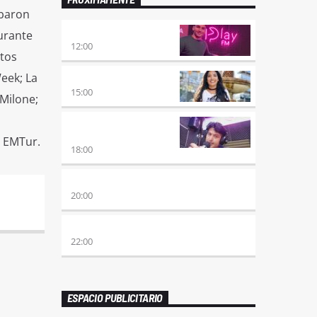
ibaron
NO ES TARDE
urante
12:00
stos
Week; La
DESMEDIDOS
15:00
 Milone;
RETRO HITS 80×90
REVOLUTION
l EMTur.
18:00
ETERNAS HEREJES
20:00
ALBOROTO
22:00
ESPACIO PUBLICITARIO