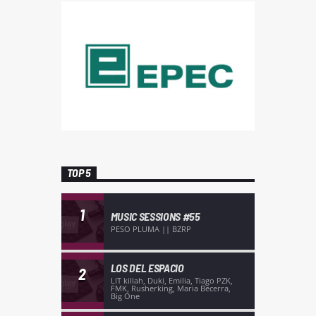
TOP 5
1
MUSIC SESSIONS #55
PESO PLUMA || BZRP
LOS DEL ESPACIO
2
LIT killah, Duki, Emilia, Tiago PZK,
FMK, Rusherking, Maria Becerra,
Big One