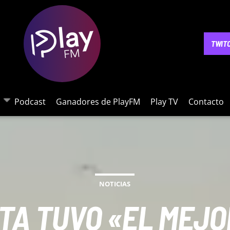
NOTICIAS
PODCAST
GANADORES DE PLAYFM
PLAY 
TWIT
Podcast
Ganadores de PlayFM
Play TV
Contacto
NOTICIAS
TA TUVO «EL MEJO