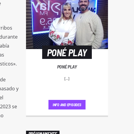
e
rribos
 durante
abía
PONÉ PLAY
as
sticos».
PONÉ PLAY
[...]
 de
pasado y
el
INFO AND EPISODES
 2023 se
mo
PRÓXIMAMENTE