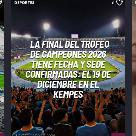
DEPORTES
0
LA FINAL DEL TROFEO
DE CAMPEONES 2026
TIENE FECHA Y SEDE
CONFIRMADAS: EL 19 DE
DICIEMBRE EN EL
KEMPES
5 DE AGOSTO DE 2026