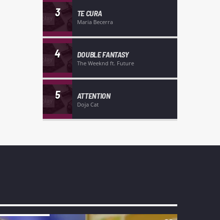
3
TE CURA
Maria Becerra
4
DOUBLE FANTASY
The Weeknd ft. Future
5
ATTENTION
Doja Cat