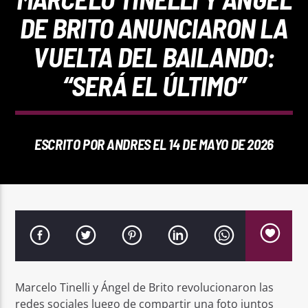
REPRODUCTOR WEB
DE BRITO ANUNCIARON LA
VUELTA DEL BAILANDO:
“SERÁ EL ÚLTIMO”
0:00
ESCRITO POR
ANDRES
EL 14 DE MAYO DE 2026
PlayFM 95.9
Marcelo Tinelli y Ángel de Brito revolucionaron las
redes sociales luego de compartir una foto juntos