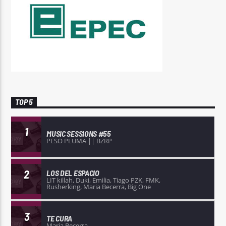
TOP 5
1
MUSIC SESSIONS #55
PESO PLUMA || BZRP
2
LOS DEL ESPACIO
LIT killah, Duki, Emilia, Tiago PZK, FMK,
Rusherking, Maria Becerra, Big One
3
TE CURA
Maria Becerra