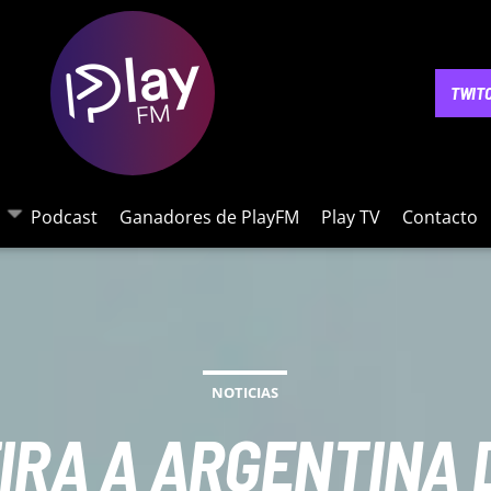
NOTICIAS
PODCAST
GANADORES DE PLAYFM
PLAY 
TWIT
Podcast
Ganadores de PlayFM
Play TV
Contacto
NOTICIAS
TIRA A ARGENTINA 