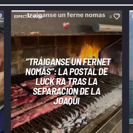
ESPECTÁCULOS
0
“TRÁIGANSE UN FERNET
NOMÁS”: LA POSTAL DE
LUCK RA TRAS LA
SEPARACIÓN DE LA
JOAQUI