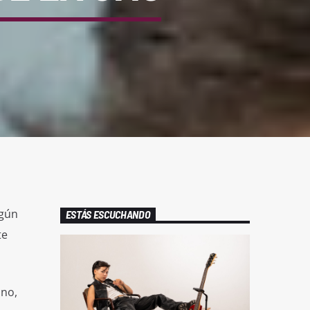
egún
ESTÁS ESCUCHANDO
te
ino,