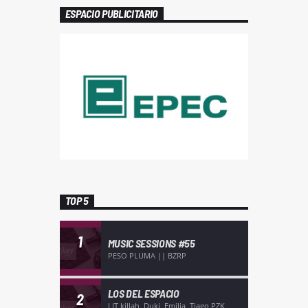
ESPACIO PUBLICITARIO
TOP 5
1
MUSIC SESSIONS #55
PESO PLUMA || BZRP
LOS DEL ESPACIO
2
LIT killah, Duki, Emilia, Tiago PZK,