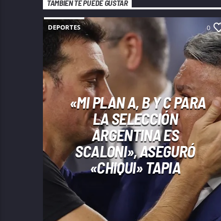
TAMBIÉN TE PUEDE GUSTAR
DEPORTES
0
«MI PLAN A, B Y C PARA
LA SELECCIÓN
ARGENTINA ES
SCALONI», ASEGURÓ
«CHIQUI» TAPIA