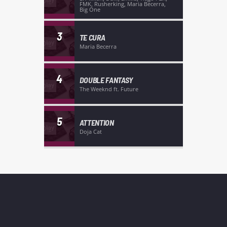
FMK, Rusherking, Maria Becerra,
Big One
3
TE CURA
Maria Becerra
4
DOUBLE FANTASY
The Weeknd ft. Future
5
ATTENTION
Doja Cat