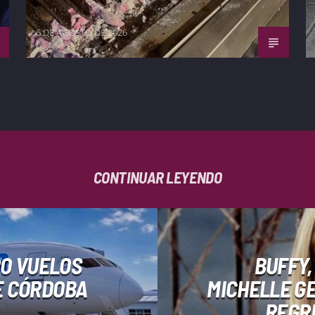
6 DE AGOSTO DE 2026
CONTINUAR LEYENDO
RO VUELOS
BUFFY,
E CÓRDOBA
MICHELLE G
REGRE