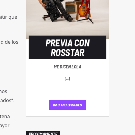
itir que
PREVIA CON
ad de los
ROSSTAR
ME DICEN LOLA
[...]
smos
eados”.
INFO AND EPISODES
ntena
mayor
PRÓXIMAMENTE