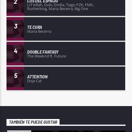
2
LOS DEL ESPACIO
LIT killah, Duki, Emilia, Tiago PZK, FMK,
Rusherking, Maria Becerra, Big One
3
TE CURA
Maria Becerra
4
DOUBLE FANTASY
The Weeknd ft. Future
5
ATTENTION
Doja Cat
TAMBIÉN TE PUEDE GUSTAR