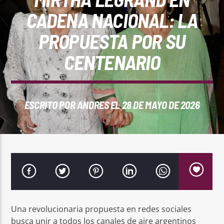
REPRODUCTOR WEB
CADENA NACIONAL: LA
PROPUESTA POR SU
CENTENARIO
0:00
ESCRITO POR
ANDRES
EL 28 DE MAYO DE 2026
PlayFM 95.9
Una revolucionaria propuesta en redes sociales
busca unir a todos los canales de aire argentinos