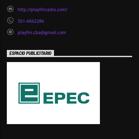
http://playfmradio.com/
351-6662286
playfm.cba@gmail.com
ESPACIO PUBLICITARIO