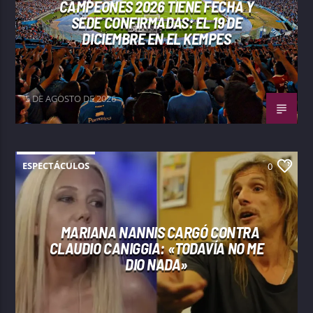
CAMPEONES 2026 TIENE FECHA Y
SEDE CONFIRMADAS: EL 19 DE
DICIEMBRE EN EL KEMPES
5 DE AGOSTO DE 2026
ESPECTÁCULOS
0
MARIANA NANNIS CARGÓ CONTRA
CLAUDIO CANIGGIA: «TODAVÍA NO ME
DIO NADA»