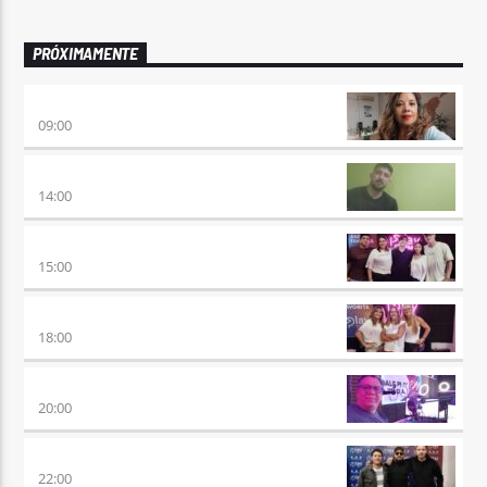
PRÓXIMAMENTE
AIRES DE VUELTA
09:00
VUELTA A LA CALMA
14:00
BEAT & GOL
15:00
DE AHORA EN MAS
18:00
SÉPTIMO DÍA
20:00
TRANCE SOMBA
22:00