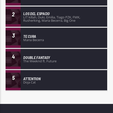
2
LOS DEL ESPACIO
LIT killah, Duki, Emilia, Tiago PZK, FMK,
Rusherking, Maria Becerra, Big One
3
TE CURA
Maria Becerra
4
DOUBLE FANTASY
The Weeknd ft. Future
5
ATTENTION
Doja Cat