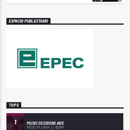
ESPACIO PUBLICITARIO
TOP 5
1
MUSIC SESSIONS #55
PESO PLUMA || BZRP