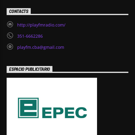
CONTACTS
http://playfmradio.com/
351-6662286
playfm.cba@gmail.com
ESPACIO PUBLICITARIO