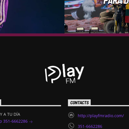
CONTACTS
Y A TU DÍA
http://playfmradio.com/
p 351-6662286
351-6662286