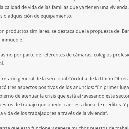
a calidad de vida de las familias que ya tienen una vivienda,
es o adquisición de equipamiento.
on productos similares, se destaca que la propuesta del Ba
l inmueble.
usiasmo por parte de referentes de cámaras, colegios profesi
l.
ecretario general de la seccional Córdoba de la Unión Obrera
ó tres aspectos positivos de los anuncios: “En primer luga
ierno de atenuar la crisis que está atravesando este sector
estos de trabajo que puede traer esta línea de créditos. Y 
 la vida de los trabajadores a través de la vivienda”.
anza que esto funcione y genere muchos puestos de trabaj