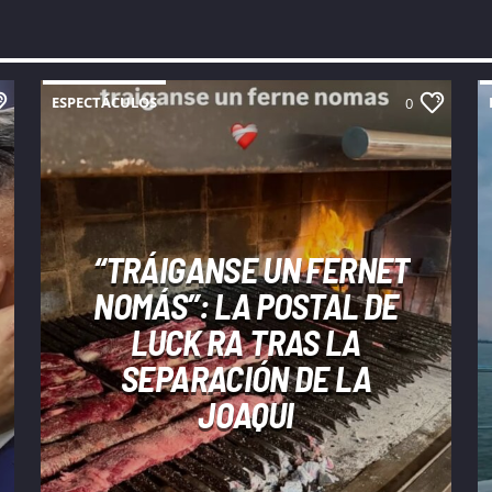
ESPECTÁCULOS
0
“TRÁIGANSE UN FERNET
NOMÁS”: LA POSTAL DE
LUCK RA TRAS LA
SEPARACIÓN DE LA
JOAQUI