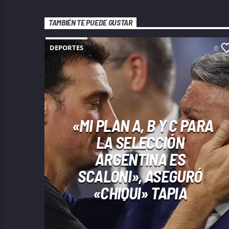
TAMBIÉN TE PUEDE GUSTAR
DEPORTES
0
«MI PLAN A, B Y C PARA
LA SELECCIÓN
ARGENTINA ES
SCALONI», ASEGURÓ
«CHIQUI» TAPIA