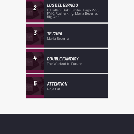
LOS DEL ESPACIO
2
LIT killah, Duki, Emilia, Tiago PZK,
FMK, Rusherking, Maria Becerra,
Big One
3
TE CURA
Maria Becerra
4
DOUBLE FANTASY
The Weeknd ft. Future
5
ATTENTION
Doja Cat