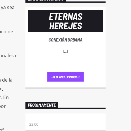
 ya sea
ETERNAS
HEREJES
nco de
CONEXIÓN URBANA
[...]
onales e
INFO AND EPISODES
 de la
r,
. En
PRÓXIMAMENTE
por
ALBOROTO
22:00
o”,