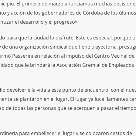
icipio. El primero de marzo anunciamos muchas decisione
to y acción de los gobernadores de Córdoba de los últimos
tizar el desarrollo y el progreso».
para que la ciudad lo disfrute. Este es especial, porque t
e una organización sindical que tiene trayectoria, prestig
irmó Passerini en relación al impulso del Centro Vecinal de
uidado que le brindará la Asociación Gremial de Empleados
ó devolverle la vida a este punto de encuentro, con el nue
ente se plantaron en el lugar. El lugar ya luce flamantes ca
so de todas las personas que se acerquen a pasar el tiempo
rdinería para embellecer el lugar y se colocaron cestos de