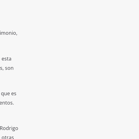
rimonio,
 esta
s, son
 que es
entos.
 Rodrigo
 otras