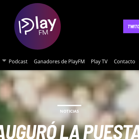
NOTICIAS
PODCAST
GANADORES DE PLAYFM
PLAY 
TWIT
Podcast
Ganadores de PlayFM
Play TV
Contacto
NOTICIAS
NAUGURÓ LA PUESTA