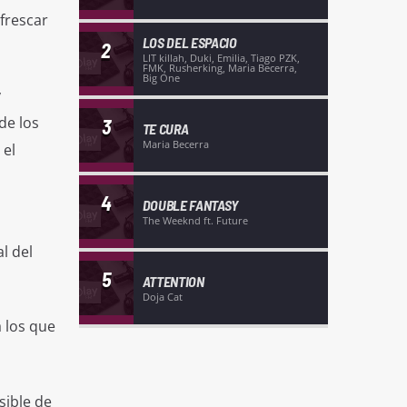
frescar
LOS DEL ESPACIO
2
LIT killah, Duki, Emilia, Tiago PZK,
FMK, Rusherking, Maria Becerra,
Big One
y
de los
3
TE CURA
Maria Becerra
 el
4
DOUBLE FANTASY
The Weeknd ft. Future
l del
5
ATTENTION
Doja Cat
a los que
sible de