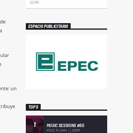
22:00
 de
ESPACIO PUBLICITARIO
a
ular
e
ente: un
tribuye
TOP 5
1
MUSIC SESSIONS #55
PESO PLUMA || BZRP