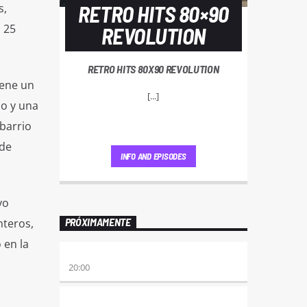
s,
RETRO HITS 80×90
 25
REVOLUTION
RETRO HITS 80X90 REVOLUTION
iene un
[...]
io y una
 barrio
 de
INFO AND EPISODES
vo
PRÓXIMAMENTE
nteros,
 en la
ETERNAS HEREJES
20:00
ALBOROTO