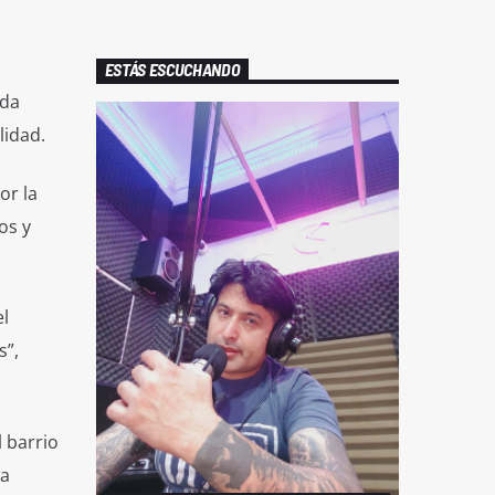
ESTÁS ESCUCHANDO
ada
lidad.
or la
os y
l
s”,
l barrio
ra