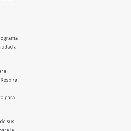
programa
ciudad a
ara
 Respira
to para
 de sus
para la