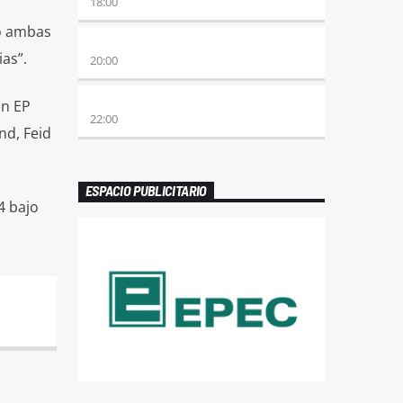
18:00
ro ambas
ETERNAS HEREJES
as”.
20:00
ALBOROTO
un EP
22:00
nd, Feid
ESPACIO PUBLICITARIO
4 bajo