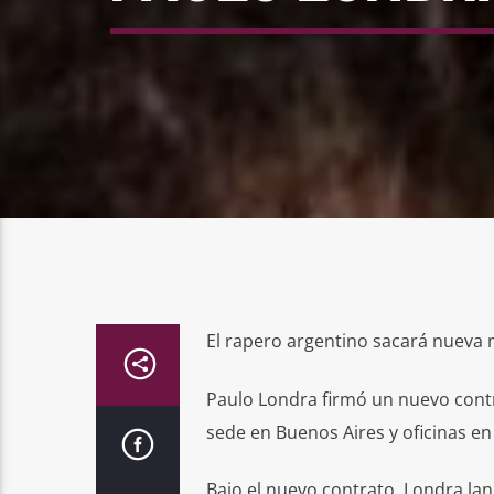
El rapero argentino sacará nueva 
Paulo Londra firmó un nuevo contr
sede en Buenos Aires y oficinas e
Bajo el nuevo contrato, Londra lan