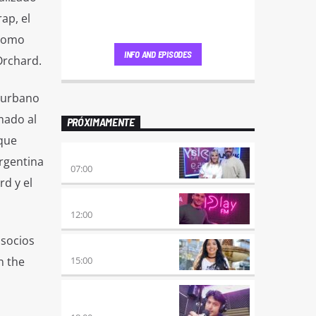
ap, el
 Como
INFO AND EPISODES
Orchard.
o urbano
mado al
PRÓXIMAMENTE
 que
PONÉ PLAY
rgentina
07:00
d y el
NO ES TARDE
12:00
 socios
DESMEDIDOS
n the
15:00
RETRO HITS 80×90
REVOLUTION