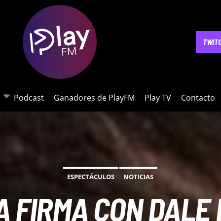
NOTICIAS
PODCAST
GANADORES DE PLAYFM
PLAY 
TWIT
Podcast
Ganadores de PlayFM
Play TV
Contacto
ESPECTÁCULOS
NOTICIAS
 FIRMA CON DALE