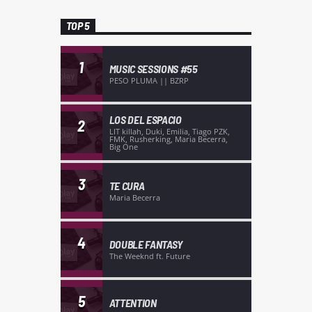
TOP 5
1
MUSIC SESSIONS #55
PESO PLUMA || BZRP
LOS DEL ESPACIO
2
LIT killah, Duki, Emilia, Tiago PZK,
FMK, Rusherking, Maria Becerra,
Big One
3
TE CURA
Maria Becerra
4
DOUBLE FANTASY
The Weeknd ft. Future
5
ATTENTION