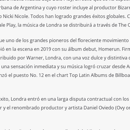
rbana de Argentina y cuyo roster incluye al productor Bizarr
p Nicki Nicole. Todos han logrado grandes éxitos globales.
le Play, la música de Londra se distribuirá a través de The 
fue uno de los grandes pioneros del floreciente movimient
pió en la escena en 2019 con su álbum debut, Homerun. Fir
stribuido por Warner, Londra, con una voz dulce y distintiva
ue una sensación inmediata y su música logró cruzar desde A
ó el puesto No. 12 en el chart Top Latin Albums de Billboar
ito, Londra entró en una larga disputa contractual con los
zar y el renombrado productor y artista Daniel Oviedo (Ovy o