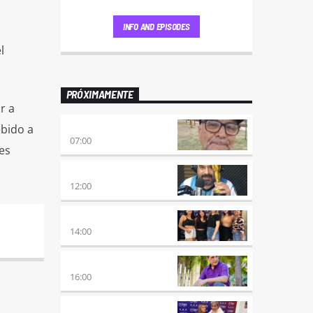
INFO AND EPISODES
l
PRÓXIMAMENTE
r a
ENVÍO GRATIS
ebido a
07:00
es
100×100 CINE
12:00
A PLENA FIESTA
14:00
HORA DE ENCUENTRO
16:00
MEZCLA PERFECTA