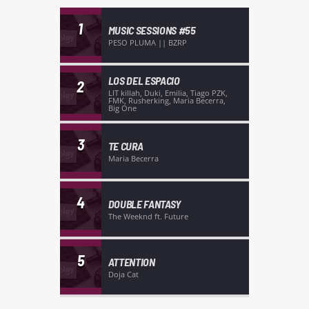
1
MUSIC SESSIONS #55
PESO PLUMA || BZRP
LOS DEL ESPACIO
2
LIT killah, Duki, Emilia, Tiago PZK,
FMK, Rusherking, Maria Becerra,
Big One
3
TE CURA
Maria Becerra
4
DOUBLE FANTASY
The Weeknd ft. Future
5
ATTENTION
Doja Cat