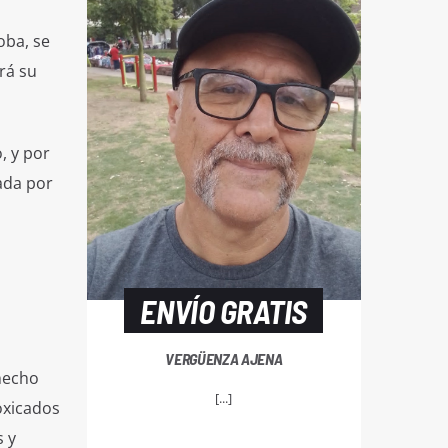
oba, se
rá su
, y por
vada por
ENVÍO GRATIS
VERGÜENZA AJENA
hecho
[...]
toxicados
s y