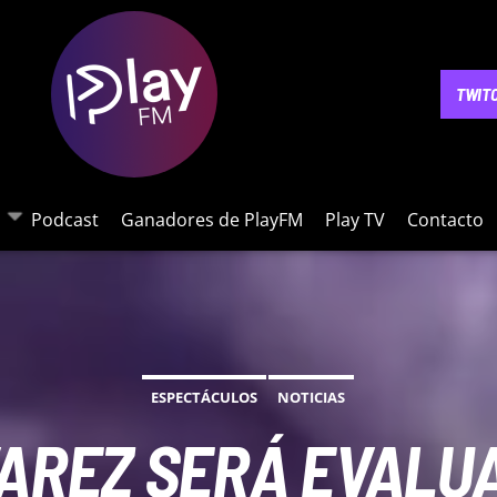
NOTICIAS
PODCAST
GANADORES DE PLAYFM
PLAY 
TWIT
Podcast
Ganadores de PlayFM
Play TV
Contacto
ESPECTÁCULOS
NOTICIAS
VAREZ SERÁ EVALU