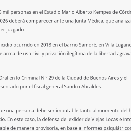
 mil personas en el Estadio Mario Alberto Kempes de Córd
2026 deberá comparecer ante una Junta Médica, que analiza
ser juzgado.
idio ocurrido en 2018 en el barrio Samoré, en Villa Lugano
e arma de uso civil y privación ilegítima de la libertad agra
Oral en lo Criminal N.º 29 de la Ciudad de Buenos Aires y el
esentado por el fiscal general Sandro Abraldes.
 que una persona debe ser imputable tanto al momento del 
io. En este caso, la defensa del exlíder de Viejas Locas e In
able de manera provisoria, en base a informes psiquiátrico