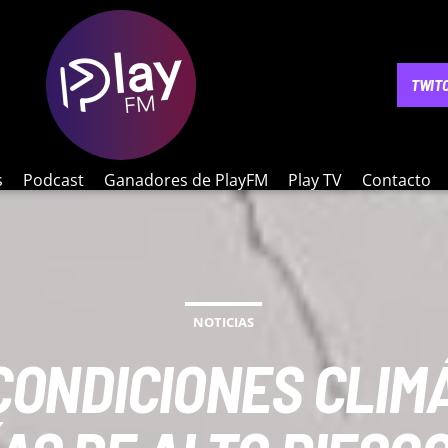
NOTICIAS
PODCAST
GANADORES DE PLAYFM
PLAY 
TWIT
s
Podcast
Ganadores de PlayFM
Play TV
Contacto
NOTICIAS
CONDICIONES CLIMÁ