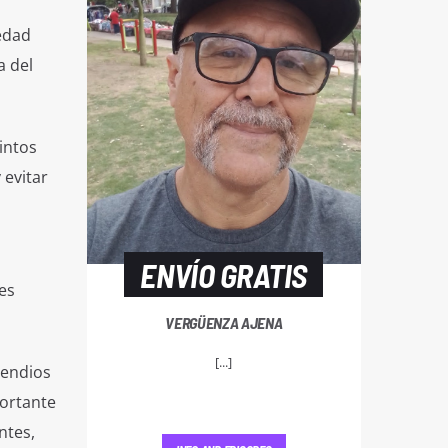
medad
a del
intos
 evitar
ENVÍO GRATIS
es
VERGÜENZA AJENA
[...]
cendios
portante
ntes,