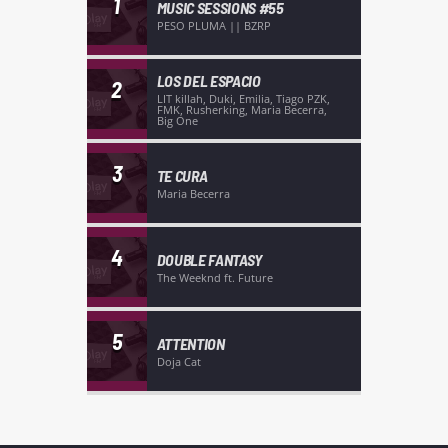
1
MUSIC SESSIONS #55
PESO PLUMA || BZRP
LOS DEL ESPACIO
2
LIT killah, Duki, Emilia, Tiago PZK,
FMK, Rusherking, Maria Becerra,
Big One
3
TE CURA
Maria Becerra
4
DOUBLE FANTASY
The Weeknd ft. Future
5
ATTENTION
Doja Cat