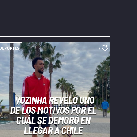
DEPORTES
0
VOZINHA REVELÓ UNO
DE LOS MOTIVOS POR EL
CUÁL SE DEMORÓ EN
LLEGAR A CHILE