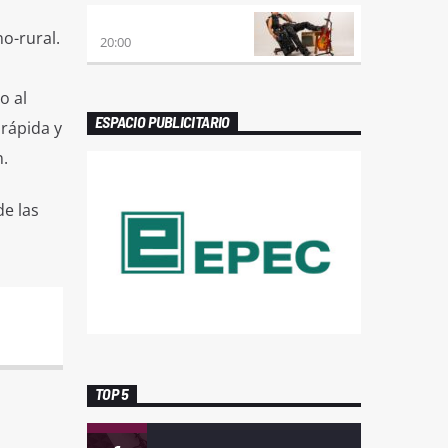
PREVIA CON ROSSTAR
o-rural.
20:00
o al
ESPACIO PUBLICITARIO
rápida y
.
e las
TOP 5