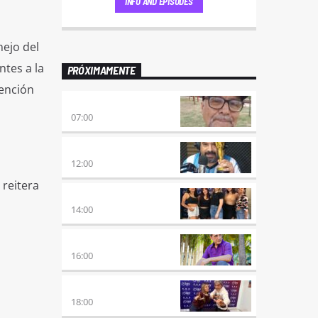
INFO AND EPISODES
ejo del
ntes a la
PRÓXIMAMENTE
vención
ENVÍO GRATIS
07:00
100×100 CINE
12:00
 reitera
A PLENA FIESTA
14:00
HORA DE ENCUENTRO
16:00
MEZCLA PERFECTA
18:00