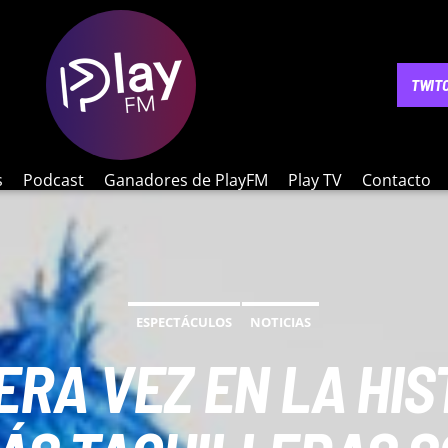
NOTICIAS
PODCAST
GANADORES DE PLAYFM
PLAY 
TWIT
s
Podcast
Ganadores de PlayFM
Play TV
Contacto
ESPECTÁCULOS
NOTICIAS
ERA VEZ EN LA HIS