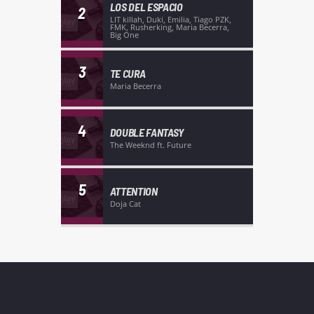
LOS DEL ESPACIO
2
LIT killah, Duki, Emilia, Tiago PZK,
FMK, Rusherking, Maria Becerra,
Big One
3
TE CURA
Maria Becerra
4
DOUBLE FANTASY
The Weeknd ft. Future
5
ATTENTION
Doja Cat