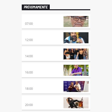
PRÓXIMAMENTE
ENVÍO GRATIS
07:00
100×100 CINE
12:00
A PLENA FIESTA
14:00
HORA DE ENCUENTRO
16:00
MEZCLA PERFECTA
18:00
PREVIA CON ROSSTAR
20:00