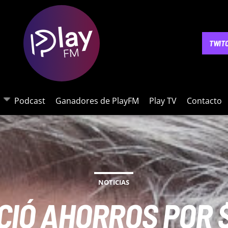
NOTICIAS
PODCAST
GANADORES DE PLAYFM
PLAY 
TWIT
Podcast
Ganadores de PlayFM
Play TV
Contacto
NOTICIAS
IÓ AHORROS POR 