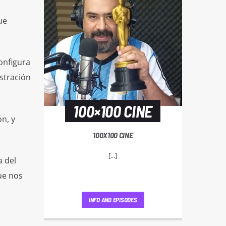
ue
onfigura
istración
100×100 CINE
n, y
100X100 CINE
[...]
a del
ue nos
INFO AND EPISODES