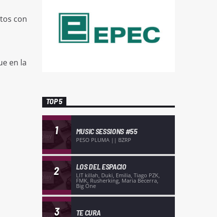
atos con
ue en la
TOP 5
1
MUSIC SESSIONS #55
PESO PLUMA || BZRP
LOS DEL ESPACIO
2
LIT killah, Duki, Emilia, Tiago PZK,
FMK, Rusherking, Maria Becerra,
Big One
3
TE CURA