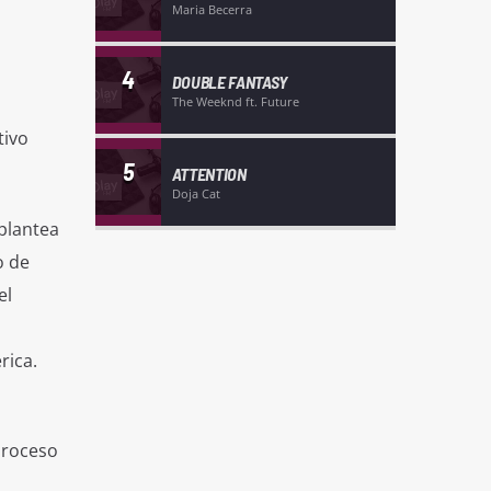
Maria Becerra
4
DOUBLE FANTASY
The Weeknd ft. Future
tivo
5
ATTENTION
Doja Cat
plantea
o de
el
rica.
proceso