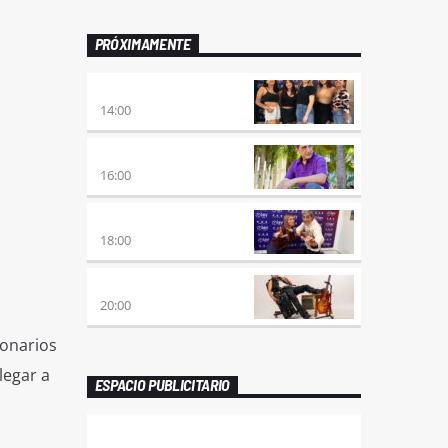
PRÓXIMAMENTE
A PLENA FIESTA
14:00
HORA DE ENCUENTRO
16:00
MEZCLA PERFECTA
18:00
PREVIA CON ROSSTAR
20:00
ionarios
legar a
ESPACIO PUBLICITARIO