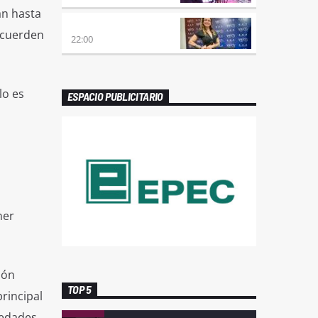
an hasta
REMIX 2.4
ecuerden
22:00
lo es
ESPACIO PUBLICITARIO
ner
ión
TOP 5
rincipal
medades