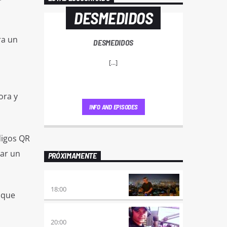
DESMEDIDOS
ra un
DESMEDIDOS
a
[...]
ora y
INFO AND EPISODES
digos QR
dar un
PRÓXIMAMENTE
CLUBBING
18:00
 que
VIERNES DE LOCOS
20:00