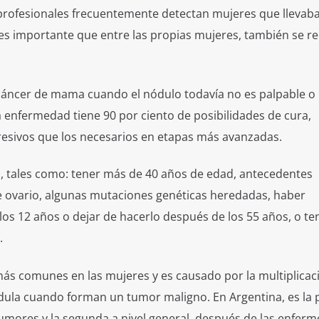
profesionales frecuentemente detectan mujeres que llevab
o es importante que entre las propias mujeres, también se r
áncer de mama cuando el nódulo todavía no es palpable o 
enfermedad tiene 90 por ciento de posibilidades de cura,
esivos que los necesarios en etapas más avanzadas.
go, tales como: tener más de 40 años de edad, antecedentes
e ovario, algunas mutaciones genéticas heredadas, haber
s 12 años o dejar de hacerlo después de los 55 años, o te
.
ás comunes en las mujeres y es causado por la multiplicac
dula cuando forman un tumor maligno. En Argentina, es la p
umores y la segunda a nivel general, después de las enfer