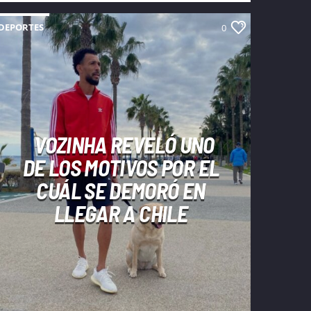
DEPORTES
0
VOZINHA REVELÓ UNO
DE LOS MOTIVOS POR EL
CUÁL SE DEMORÓ EN
LLEGAR A CHILE