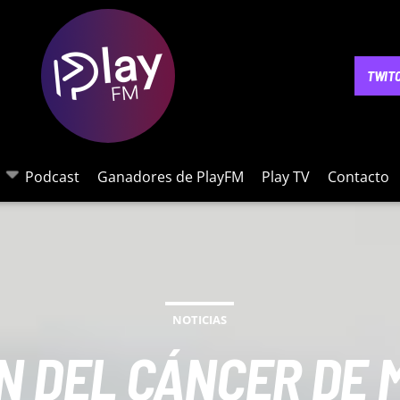
NOTICIAS
PODCAST
GANADORES DE PLAYFM
PLAY 
TWIT
Podcast
Ganadores de PlayFM
Play TV
Contacto
NOTICIAS
N DEL CÁNCER DE 