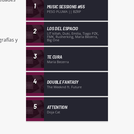
1
MUSIC SESSIONS #55
PESO PLUMA || BZRP
LOS DEL ESPACIO
2
LIT killah, Duki, Emilia, Tiago PZK,
FMK, Rusherking, Maria Becerra,
rafías y
Big One
3
TE CURA
Maria Becerra
4
DOUBLE FANTASY
The Weeknd ft. Future
5
ATTENTION
Doja Cat