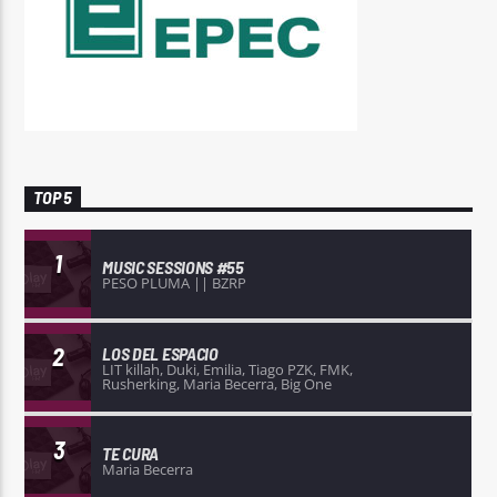
TOP 5
1
MUSIC SESSIONS #55
PESO PLUMA || BZRP
2
LOS DEL ESPACIO
LIT killah, Duki, Emilia, Tiago PZK, FMK,
Rusherking, Maria Becerra, Big One
3
TE CURA
Maria Becerra