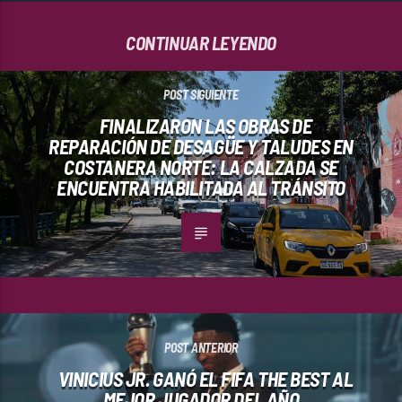
CONTINUAR LEYENDO
POST SIGUIENTE
FINALIZARON LAS OBRAS DE
REPARACIÓN DE DESAGÜE Y TALUDES EN
COSTANERA NORTE: LA CALZADA SE
ENCUENTRA HABILITADA AL TRÁNSITO
POST ANTERIOR
VINICIUS JR. GANÓ EL FIFA THE BEST AL
MEJOR JUGADOR DEL AÑO