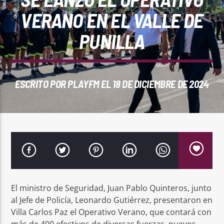
REPRODUCTOR WEB
VERANO EN EL VALLE DE
PUNILLA
0:00
ESCRITO POR
PLAYFM
EL 18 DE DICIEMBRE DE 2024
PlayFM 95.9
El ministro de Seguridad, Juan Pablo Quinteros, junto
al Jefe de Policía, Leonardo Gutiérrez, presentaron en
Villa Carlos Paz el Operativo Verano, que contará con
más de 400 efectivos de diversas fuerzas, nuevos