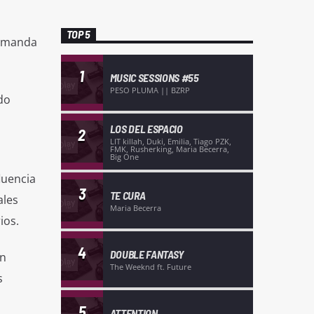
TOP 5
demanda
1
MUSIC SESSIONS #55
PESO PLUMA || BZRP
do
LOS DEL ESPACIO
2
LIT killah, Duki, Emilia, Tiago PZK,
FMK, Rusherking, Maria Becerra,
Big One
luencia
3
TE CURA
ales
Maria Becerra
ios.
4
DOUBLE FANTASY
en
The Weeknd ft. Future
s
5
ATTENTION