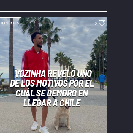
DEPORTES
0
VOZINHA REVELÓ UNO
DE LOS MOTIVOS POR EL
CUÁL SE DEMORÓ EN
LLEGAR A CHILE