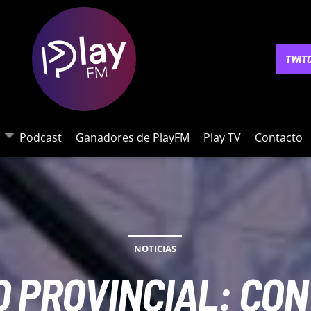
NOTICIAS
PODCAST
GANADORES DE PLAYFM
PLAY 
TWIT
Podcast
Ganadores de PlayFM
Play TV
Contacto
NOTICIAS
D PROVINCIAL: CON