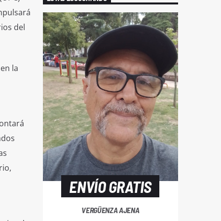
mpulsará
ios del
en la
contará
ados
as
rio,
ENVÍO GRATIS
VERGÜENZA AJENA