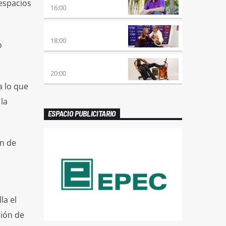
 espacios
16:00
MEZCLA PERFECTA
18:00
o
PREVIA CON ROSSTAR
20:00
 lo que
la
ESPACIO PUBLICITARIO
ón de
la el
ción de