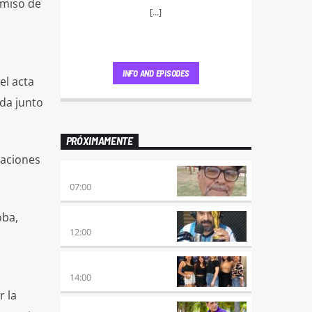
omiso de
[...]
INFO AND EPISODES
el acta
ada junto
PRÓXIMAMENTE
vaciones
ENVÍO GRATIS
07:00
oba,
100×100 CINE
12:00
a
A PLENA FIESTA
14:00
r la
HORA DE ENCUENTRO