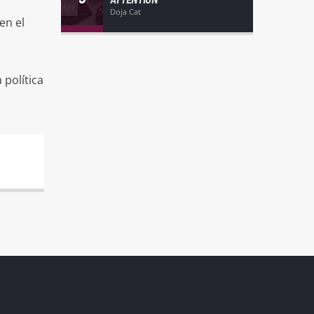
Doja Cat
en el
 política