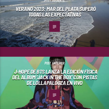
POST SIGUIENTE
VERANO 2023: MAR DEL PLATA SUPERÓ
TODAS LAS EXPECTATIVAS
POST ANTERIOR
J-HOPE DE BTS LANZA LA EDICIÓN FÍSICA
DEL ÁLBUM ‘JACK IN THE BOX’ CON PISTAS
DE LOLLAPALOOZA EN VIVO