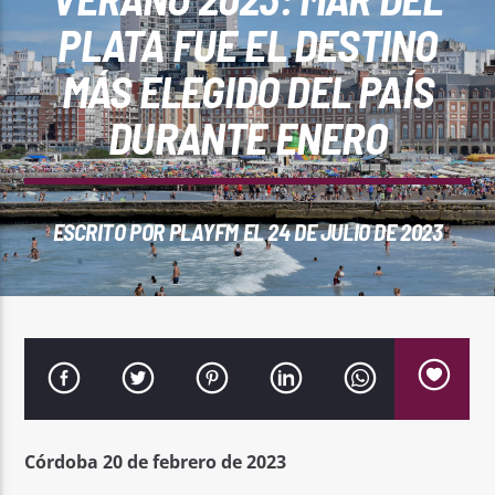
REPRODUCTOR WEB
PLATA FUE EL DESTINO
MÁS ELEGIDO DEL PAÍS
DURANTE ENERO
0:00
ESCRITO POR
PLAYFM
EL 24 DE JULIO DE 2023
PlayFM 95.9
Córdoba 20 de febrero de 2023