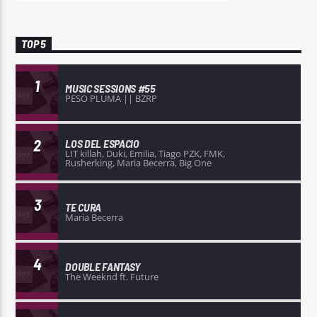
TOP 5
1
MUSIC SESSIONS #55
PESO PLUMA || BZRP
2
LOS DEL ESPACIO
LIT killah, Duki, Emilia, Tiago PZK, FMK,
Rusherking, Maria Becerra, Big One
3
TE CURA
Maria Becerra
4
DOUBLE FANTASY
The Weeknd ft. Future