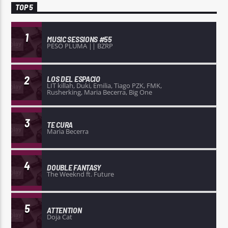
TOP 5
1
MUSIC SESSIONS #55
PESO PLUMA || BZRP
2
LOS DEL ESPACIO
LIT killah, Duki, Emilia, Tiago PZK, FMK,
Rusherking, Maria Becerra, Big One
3
TE CURA
Maria Becerra
4
DOUBLE FANTASY
The Weeknd ft. Future
5
ATTENTION
Doja Cat