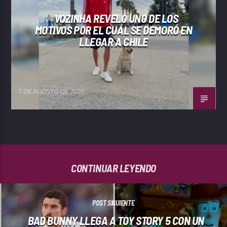
VOZINHA REVELÓ UNO DE LOS
MOTIVOS POR EL CUÁL SE DEMORÓ EN
LLEGAR A CHILE
7 DE AGOSTO DE 2026
CONTINUAR LEYENDO
POST SIGUIENTE
BAD BUNNY LLEGA A TOY STORY 5 CON UN