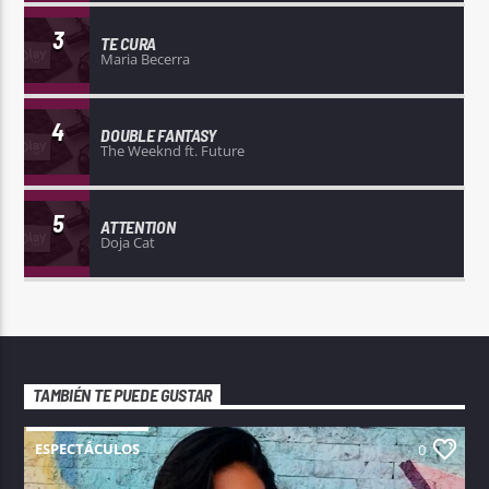
3
TE CURA
Maria Becerra
4
DOUBLE FANTASY
The Weeknd ft. Future
5
ATTENTION
Doja Cat
TAMBIÉN TE PUEDE GUSTAR
ESPECTÁCULOS
0