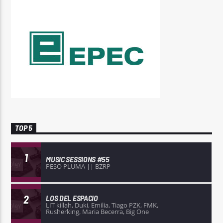
TOP 5
1
MUSIC SESSIONS #55
PESO PLUMA || BZRP
2
LOS DEL ESPACIO
LIT killah, Duki, Emilia, Tiago PZK, FMK,
Rusherking, Maria Becerra, Big One