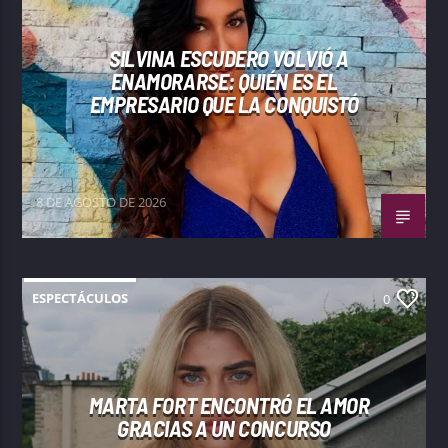
SILVINA ESCUDERO VOLVIÓ A
ENAMORARSE: QUIÉN ES EL
EMPRESARIO QUE LA CONQUISTÓ
8 DE AGOSTO DE 2026
ESPECTÁCULOS
0
MARTA FORT ENCONTRÓ EL AMOR
GRACIAS A UN CONCURSO