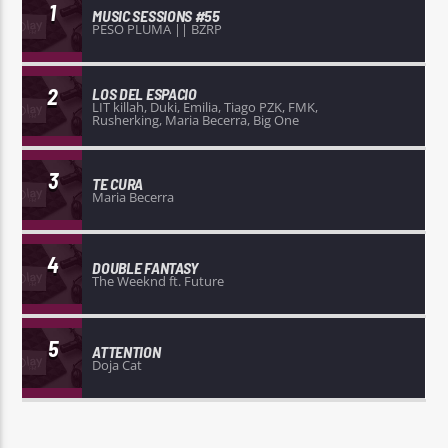
1
MUSIC SESSIONS #55
PESO PLUMA || BZRP
2
LOS DEL ESPACIO
LIT killah, Duki, Emilia, Tiago PZK, FMK,
Rusherking, Maria Becerra, Big One
3
TE CURA
Maria Becerra
4
DOUBLE FANTASY
The Weeknd ft. Future
5
ATTENTION
Doja Cat