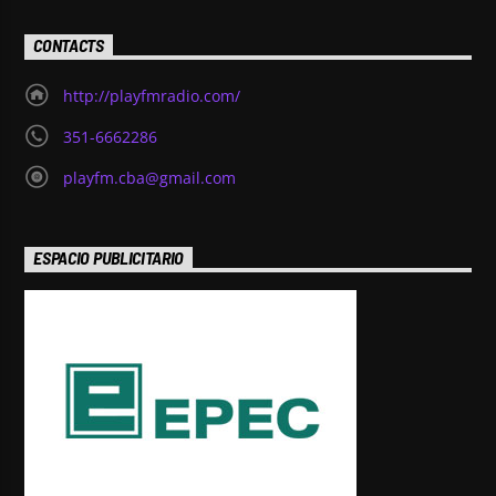
CONTACTS
http://playfmradio.com/
351-6662286
playfm.cba@gmail.com
ESPACIO PUBLICITARIO