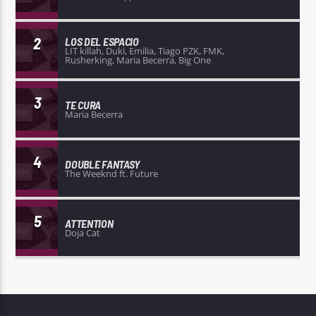
2
LOS DEL ESPACIO
LIT killah, Duki, Emilia, Tiago PZK, FMK,
Rusherking, Maria Becerra, Big One
3
TE CURA
Maria Becerra
4
DOUBLE FANTASY
The Weeknd ft. Future
5
ATTENTION
Doja Cat