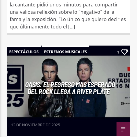
la cantante pidió unos minutos para compartir
una valiosa reflexión sobre lo “negativo” de la
fama y la exposición. “Lo único que quiero decir es
que últimamente todo el […]
ESPECTÁCULOS
ESTRENOS MUSICALES
1
NOTICIAS
OASIS: EL REGRESO MAS ESPERADO
DEL ROCK LLEGA A RIVER PLATE
12 DE NOVIEMBRE DE 2025