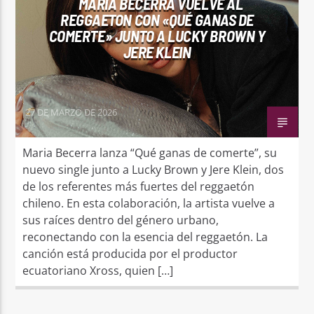
MARIA BECERRA VUELVE AL
REGGAETON CON «QUÉ GANAS DE
COMERTE» JUNTO A LUCKY BROWN Y
JERE KLEIN
27 DE MARZO DE 2026
Maria Becerra lanza “Qué ganas de comerte”, su
nuevo single junto a Lucky Brown y Jere Klein, dos
de los referentes más fuertes del reggaetón
chileno. En esta colaboración, la artista vuelve a
sus raíces dentro del género urbano,
reconectando con la esencia del reggaetón. La
canción está producida por el productor
ecuatoriano Xross, quien […]