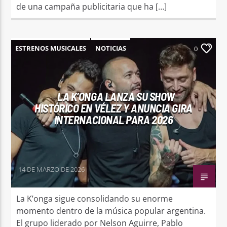
de una campaña publicitaria que ha […]
ESTRENOS MUSICALES
NOTICIAS
0
LA K’ONGA LANZA SU SHOW
HISTÓRICO EN VÉLEZ Y ANUNCIA GIRA
INTERNACIONAL PARA 2026
14 DE MARZO DE 2026
La K’onga sigue consolidando su enorme
momento dentro de la música popular argentina.
El grupo liderado por Nelson Aguirre, Pablo