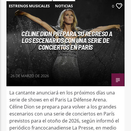
ESTRENOS MUSICALES
NOTICIAS
0
CÉLINE DION PREPARA SU REGRESO A
LOS ESCENARIOS CON UNA SERIE DE
CONCIERTOS EN PARÍS
26 DE MARZO DE 2026
La cantante anunciará en los próximos días una
serie de shows en el Paris La Défense Arena.
Céline Dion se prepara para volver a los grandes
escenarios con una serie de conciertos en París
previstos para el otoño de 2026, según informó el
periódico francocanadiense La Presse, en medio