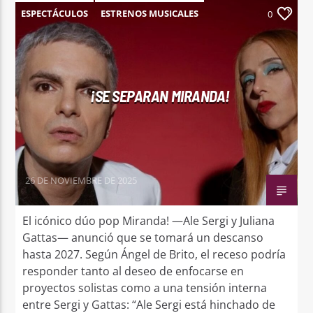
ESPECTÁCULOS
ESTRENOS MUSICALES
0
NOTICIAS
¡SE SEPARAN MIRANDA!
26 DE NOVIEMBRE DE 2025
El icónico dúo pop Miranda! —Ale Sergi y Juliana
Gattas— anunció que se tomará un descanso
hasta 2027. Según Ángel de Brito, el receso podría
responder tanto al deseo de enfocarse en
proyectos solistas como a una tensión interna
entre Sergi y Gattas: “Ale Sergi está hinchado de