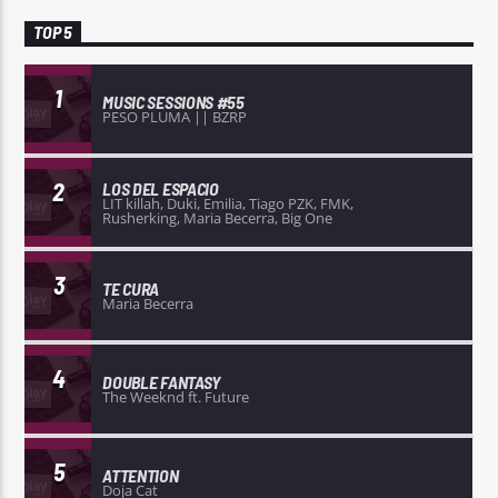
TOP 5
1
MUSIC SESSIONS #55
PESO PLUMA || BZRP
2
LOS DEL ESPACIO
LIT killah, Duki, Emilia, Tiago PZK, FMK,
Rusherking, Maria Becerra, Big One
3
TE CURA
Maria Becerra
4
DOUBLE FANTASY
The Weeknd ft. Future
5
ATTENTION
Doja Cat