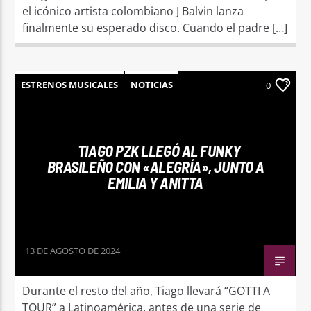
el icónico artista colombiano J Balvin lanza
finalmente su esperado disco. Cuando el padre […]
ESTRENOS MUSICALES
NOTICIAS
0
TIAGO PZK LLEGÓ AL FUNKY
BRASILEÑO CON «ALEGRÍA», JUNTO A
EMILIA Y ANITTA
13 DE AGOSTO DE 2024
Durante el resto del año, Tiago llevará “GOTTI A
TOUR” a Latinoamérica, antes de una serie de