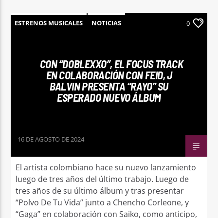
ESTRENOS MUSICALES
NOTICIAS
0
CON “DOBLEXXO”, EL FOCUS TRACK
EN COLABORACIÓN CON FEID, J
BALVIN PRESENTA “RAYO” SU
ESPERADO NUEVO ÁLBUM
16 DE AGOSTO DE 2024
El artista colombiano hace su nuevo lanzamiento
luego de tres años del último trabajo. Luego de
tres años de su último álbum y tras presentar
“Polvo De Tu Vida” junto a Chencho Corleone, y
“Gaga” en colaboración con Saiko, como anticipo,