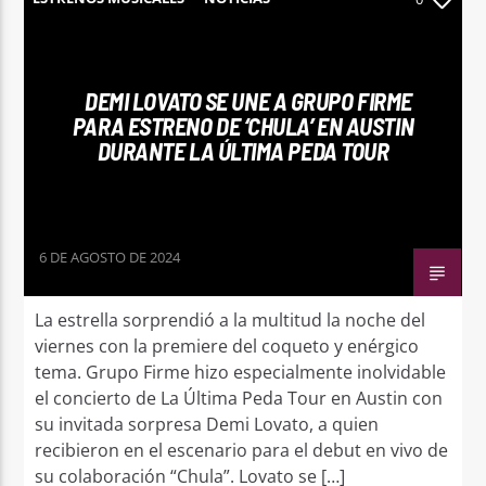
DEMI LOVATO SE UNE A GRUPO FIRME
PARA ESTRENO DE ‘CHULA’ EN AUSTIN
DURANTE LA ÚLTIMA PEDA TOUR
6 DE AGOSTO DE 2024
La estrella sorprendió a la multitud la noche del
viernes con la premiere del coqueto y enérgico
tema. Grupo Firme hizo especialmente inolvidable
el concierto de La Última Peda Tour en Austin con
su invitada sorpresa Demi Lovato, a quien
recibieron en el escenario para el debut en vivo de
su colaboración “Chula”. Lovato se […]