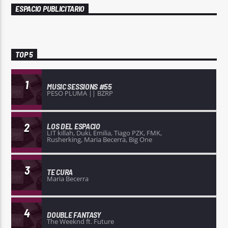
ESPACIO PUBLICITARIO
TOP 5
1
MUSIC SESSIONS #55
PESO PLUMA || BZRP
2
LOS DEL ESPACIO
LIT killah, Duki, Emilia, Tiago PZK, FMK,
Rusherking, Maria Becerra, Big One
3
TE CURA
Maria Becerra
4
DOUBLE FANTASY
The Weeknd ft. Future