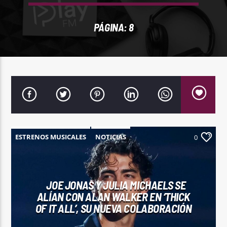
REPRODUCTOR WEB
PÁGINA: 8
0:00
ESTRENOS MUSICALES
NOTICIAS
0
PlayFM 95.9
JOE JONAS Y JULIA MICHAELS SE
ALÍAN CON ALAN WALKER EN ‘THICK
OF IT ALL’, SU NUEVA COLABORACIÓN