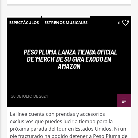
ESPECTÁCULOS
ESTRENOS MUSICALES
0
NOTICIAS
PESO PLUMA LANZA TIENDA OFICIAL
DE ‘MERCH’ DE SU GIRA ÉXODO EN
AMAZON
30 DE JULIO DE 2024
La línea cuenta con prendas y accesorios
exclusivos que puedes lucir a tiempo para la
próxima parada del tour en Estados Unidos. Ni un
pie fracturado ha podido detener a Peso Pluma de