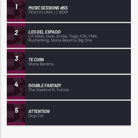
1
MUSIC SESSIONS #55
PESO PLUMA || BZRP
2
LOS DEL ESPACIO
LIT killah, Duki, Emilia, Tiago PZK, FMK,
Rusherking, Maria Becerra, Big One
3
TE CURA
Maria Becerra
4
DOUBLE FANTASY
The Weeknd ft. Future
5
ATTENTION
Doja Cat