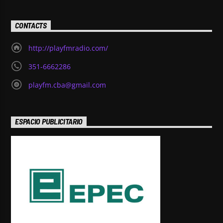
CONTACTS
http://playfmradio.com/
351-6662286
playfm.cba@gmail.com
ESPACIO PUBLICITARIO