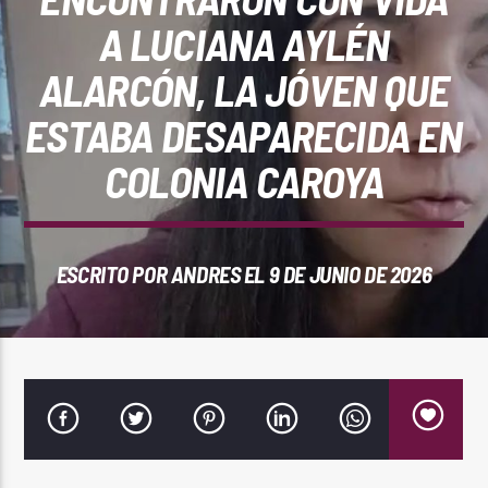
REPRODUCTOR WEB
A LUCIANA AYLÉN
ALARCÓN, LA JÓVEN QUE
ESTABA DESAPARECIDA EN
0:00
COLONIA CAROYA
ESCRITO POR
ANDRES
EL 9 DE JUNIO DE 2026
PlayFM 95.9