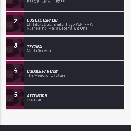
PESO PLUMA || BZRP
2
LOS DEL ESPACIO
LIT killah, Duki, Emilia, Tiago PZK, FMK,
Rusherking, Maria Becerra, Big One
3
TE CURA
Maria Becerra
4
DOUBLE FANTASY
The Weeknd ft. Future
5
ATTENTION
Doja Cat