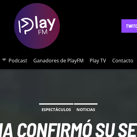
NOTICIAS
PODCAST
GANADORES DE PLAYFM
PLAY 
TWIT
Podcast
Ganadores de PlayFM
Play TV
Contacto
ESPECTÁCULOS
NOTICIAS
NA CONFIRMÓ SU S