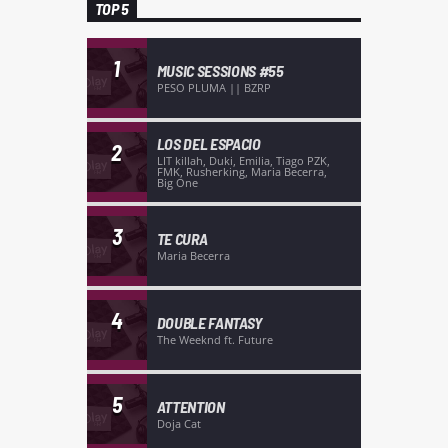
TOP 5
1
MUSIC SESSIONS #55
PESO PLUMA || BZRP
LOS DEL ESPACIO
2
LIT killah, Duki, Emilia, Tiago PZK,
FMK, Rusherking, Maria Becerra,
Big One
3
TE CURA
Maria Becerra
4
DOUBLE FANTASY
The Weeknd ft. Future
5
ATTENTION
Doja Cat