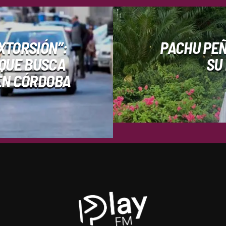
XTORSIÓN”:
PACHU PEÑ
 QUE BUSCA
SU
EN CÓRDOBA