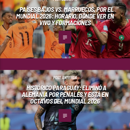
PAÍSES BAJOS VS. MARRUECOS, POR EL
MUNDIAL 2026: HORARIO, DÓNDE VER EN
VIVO Y FORMACIONES
POST ANTERIOR
HISTÓRICO PARAGUAY: ELIMINÓ A
ALEMANIA POR PENALES Y ESTÁ EN
OCTAVOS DEL MUNDIAL 2026