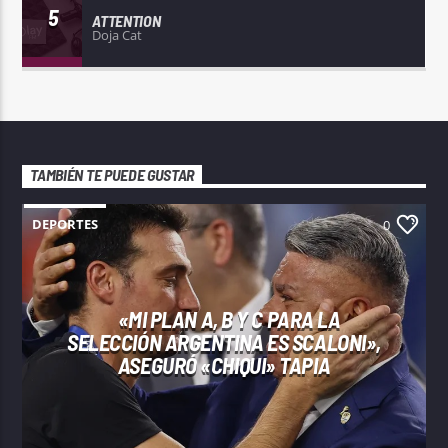
5
ATTENTION
Doja Cat
TAMBIÉN TE PUEDE GUSTAR
DEPORTES
0
«MI PLAN A, B Y C PARA LA
SELECCIÓN ARGENTINA ES SCALONI»,
ASEGURÓ «CHIQUI» TAPIA