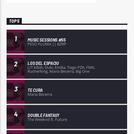
TOP 5
1
MUSIC SESSIONS #55
PESO PLUMA || BZRP
2
LOS DEL ESPACIO
LIT killah, Duki, Emilia, Tiago PZK, FMK,
Rusherking, Maria Becerra, Big One
3
TE CURA
Maria Becerra
4
DOUBLE FANTASY
The Weeknd ft. Future