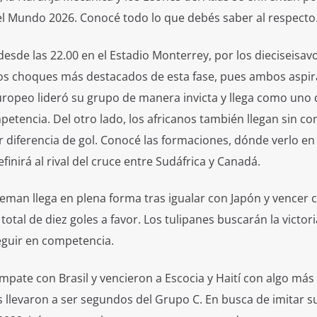
del Mundo 2026. Conocé todo lo que debés saber al respecto
esde las 22.00 en el Estadio Monterrey, por los dieciseisav
 los choques más destacados de esta fase, pues ambos aspir
europeo lideró su grupo de manera invicta y llega como uno 
tencia. Del otro lado, los africanos también llegan sin co
diferencia de gol. Conocé las formaciones, dónde verlo en 
finirá al rival del cruce entre Sudáfrica y Canadá.
man llega en plena forma tras igualar con Japón y vencer 
otal de diez goles a favor. Los tulipanes buscarán la victor
eguir en competencia.
mpate con Brasil y vencieron a Escocia y Haití con algo más
 llevaron a ser segundos del Grupo C. En busca de imitar s