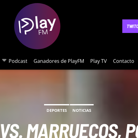
NOTICIAS
PODCAST
GANADORES DE PLAYFM
PLAY 
TWIT
Podcast
Ganadores de PlayFM
Play TV
Contacto
DEPORTES
NOTICIAS
 VS. MARRUECOS, P