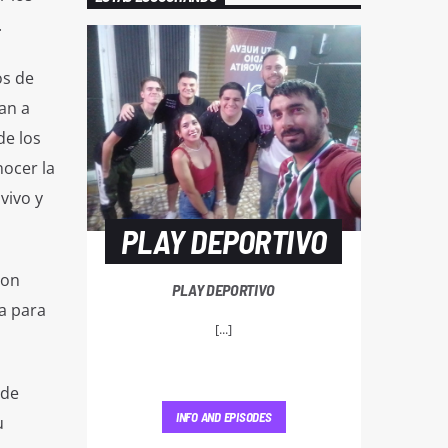
.
os de
an a
de los
nocer la
vivo y
PLAY DEPORTIVO
con
PLAY DEPORTIVO
ia para
[...]
 de
INFO AND EPISODES
u