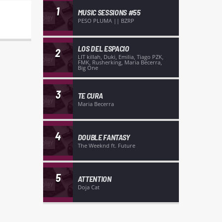
1
MUSIC SESSIONS #55
PESO PLUMA || BZRP
LOS DEL ESPACIO
2
LIT killah, Duki, Emilia, Tiago PZK,
FMK, Rusherking, Maria Becerra,
Big One
3
TE CURA
Maria Becerra
4
DOUBLE FANTASY
The Weeknd ft. Future
5
ATTENTION
Doja Cat