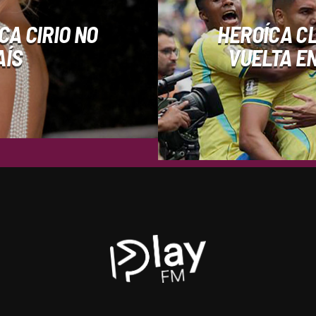
CA CIRIO NO
HEROÍCA CL
AÍS
VUELTA EN