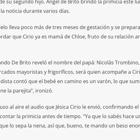
e su segundo hijo. Ángel de Brito brindó la primicia este lu
a noticia durante varios días.
delo lleva poco más de tres meses de gestación y se prepar
cordar que Cirio ya es mamá de Chloe, fruto de su relación a
ndo De Brito reveló el nombre del papá: Nicolás Trombino,
ados mayoristas y frigoríficos, será quien acompañe a Cir
odista contó que el bebé en camino es un varón, lo que su
ne la parejita”, ironizó.
o al aire el audio que Jésica Cirio le envió, confirmando el
ontar la primicia antes de tiempo. “Ya que lo sabés hace 
que lo sepa la nena, así que, bueno, te mando un beso eno