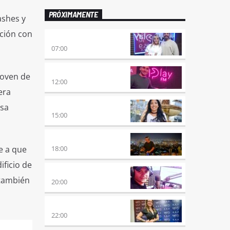
PRÓXIMAMENTE
ashes y
ción con
PONÉ PLAY
07:00
NO ES TARDE
joven de
12:00
era
DESMEDIDOS
osa
15:00
CLUBBING
18:00
e a que
ificio de
VIERNES DE LOCOS
 también
20:00
REMIX 2.4
22:00