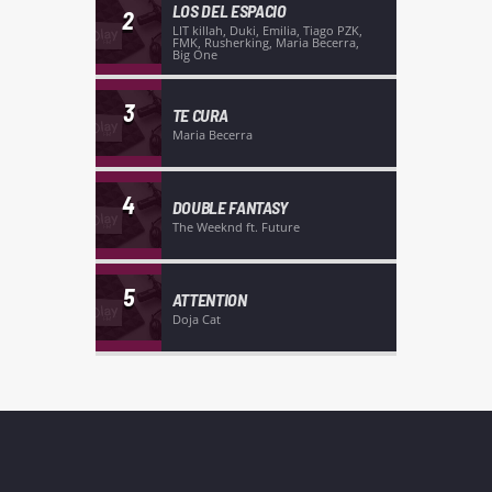
LOS DEL ESPACIO
2
LIT killah, Duki, Emilia, Tiago PZK,
FMK, Rusherking, Maria Becerra,
Big One
3
TE CURA
Maria Becerra
4
DOUBLE FANTASY
The Weeknd ft. Future
5
ATTENTION
Doja Cat