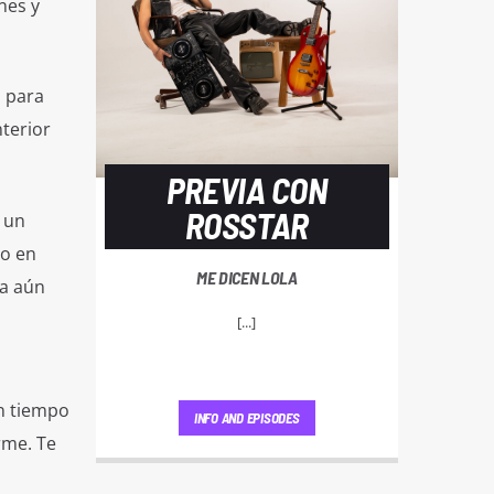
nes y
a para
nterior
PREVIA CON
ROSSTAR
 un
io en
ME DICEN LOLA
ma aún
[...]
un tiempo
INFO AND EPISODES
rme. Te