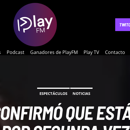
NOTICIAS
PODCAST
GANADORES DE PLAYFM
PLAY 
TWIT
s
Podcast
Ganadores de PlayFM
Play TV
Contacto
ESPECTÁCULOS
NOTICIAS
 CONFIRMÓ QUE ES