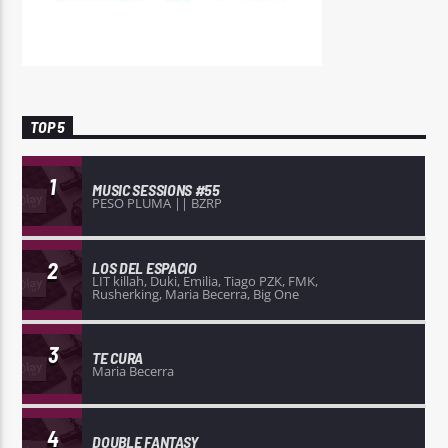
TOP 5
1
MUSIC SESSIONS #55
PESO PLUMA || BZRP
2
LOS DEL ESPACIO
LIT killah, Duki, Emilia, Tiago PZK, FMK,
Rusherking, Maria Becerra, Big One
3
TE CURA
Maria Becerra
4
DOUBLE FANTASY