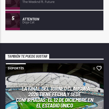
The Weeknd ft. Future
5
ATTENTION
Doja Cat
TAMBIÉN TE PUEDE GUSTAR
DEPORTES
0
LA FINAL DEL TORNEO CLAUSURA
2026 TIENE FECHA Y SEDE
CONFIRMADAS: EL 12 DE DICIEMBRE EN
EL ESTADIO ÚNICO