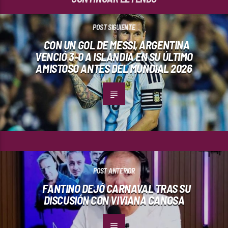
POST SIGUIENTE
CON UN GOL DE MESSI, ARGENTINA
VENCIÓ 3-0 A ISLANDIA EN SU ÚLTIMO
AMISTOSO ANTES DEL MUNDIAL 2026
POST ANTERIOR
FANTINO DEJÓ CARNAVAL TRAS SU
DISCUSIÓN CON VIVIANA CANOSA