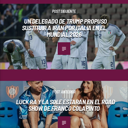
POST SIGUIENTE
UN DELEGADO DE TRUMP PROPUSO
SUSTITUIR A IRÁN POR ITALIA EN EL
MUNDIAL 2026
POST ANTERIOR
LUCK RA Y LA SOLE ESTARÁN EN EL ROAD
SHOW DE FRANCO COLAPINTO