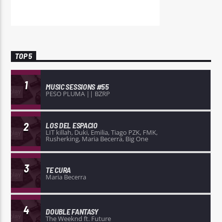
TOP 5
1
MUSIC SESSIONS #55
PESO PLUMA || BZRP
2
LOS DEL ESPACIO
LIT killah, Duki, Emilia, Tiago PZK, FMK,
Rusherking, Maria Becerra, Big One
3
TE CURA
Maria Becerra
4
DOUBLE FANTASY
The Weeknd ft. Future