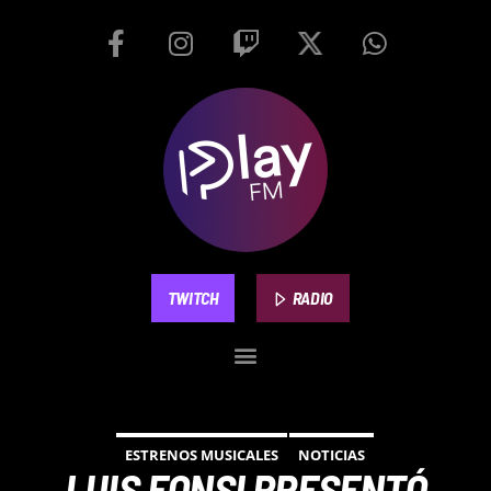
TWITCH
RADIO
ESTRENOS MUSICALES
NOTICIAS
LUIS FONSI PRESENTÓ
PLAYFM 95.9