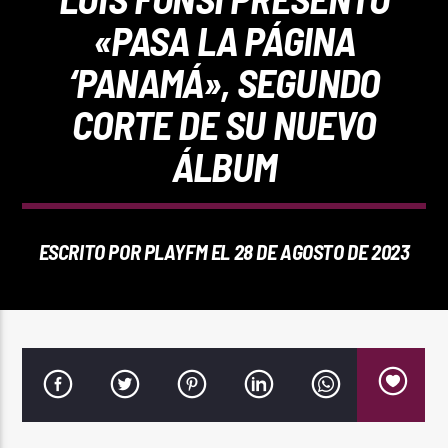
REPRODUCTOR WEB
«PASA LA PÁGINA
‘PANAMÁ», SEGUNDO
CORTE DE SU NUEVO
0:00
ÁLBUM
ESCRITO POR
PLAYFM
EL 28 DE AGOSTO DE 2023
PlayFM 95.9