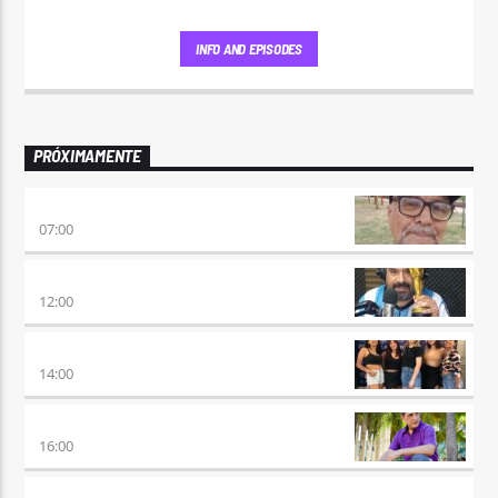
INFO AND EPISODES
PRÓXIMAMENTE
ENVÍO GRATIS
07:00
100×100 CINE
12:00
A PLENA FIESTA
14:00
HORA DE ENCUENTRO
16:00
MEZCLA PERFECTA