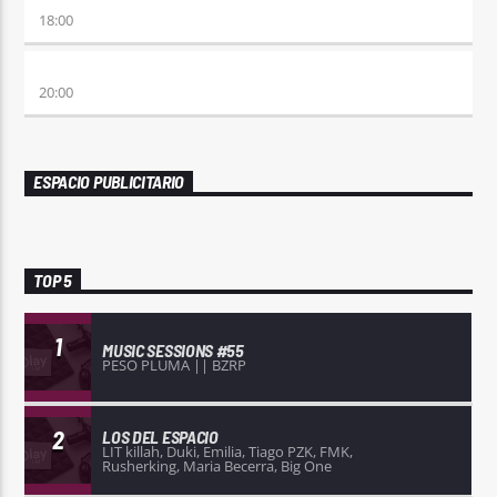
18:00
PREVIA CON ROSSTAR
20:00
ESPACIO PUBLICITARIO
TOP 5
1
MUSIC SESSIONS #55
PESO PLUMA || BZRP
2
LOS DEL ESPACIO
LIT killah, Duki, Emilia, Tiago PZK, FMK,
Rusherking, Maria Becerra, Big One