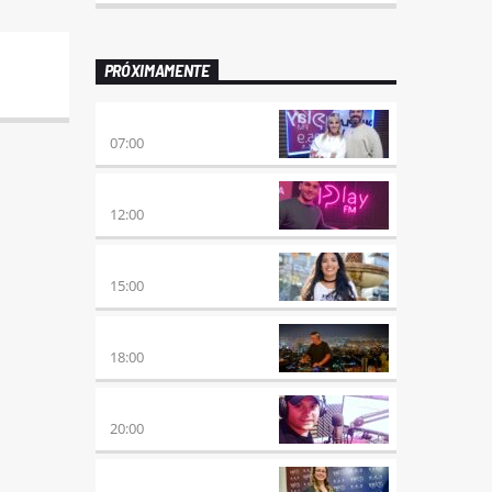
PRÓXIMAMENTE
PONÉ PLAY
07:00
NO ES TARDE
12:00
DESMEDIDOS
15:00
CLUBBING
18:00
VIERNES DE LOCOS
20:00
REMIX 2.4