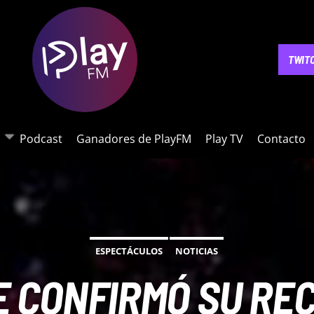
NOTICIAS
PODCAST
GANADORES DE PLAYFM
PLAY 
TWIT
Podcast
Ganadores de PlayFM
Play TV
Contacto
ESPECTÁCULOS
NOTICIAS
E CONFIRMÓ SU REC