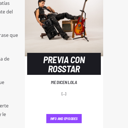
atías
te del
frase que
PREVIA CON
da de
ROSSTAR
ue
ME DICEN LOLA
[...]
erte
 le
INFO AND EPISODES