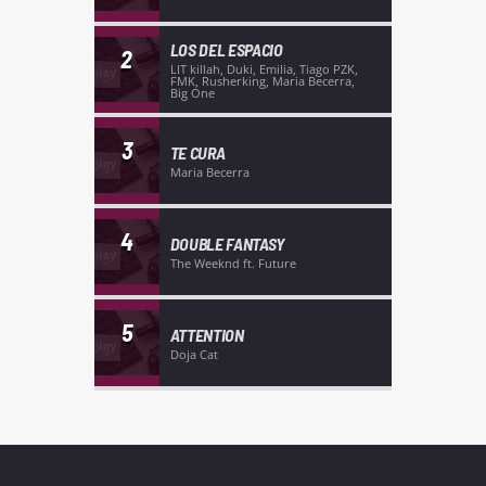
LOS DEL ESPACIO
2
LIT killah, Duki, Emilia, Tiago PZK,
FMK, Rusherking, Maria Becerra,
Big One
3
TE CURA
Maria Becerra
4
DOUBLE FANTASY
The Weeknd ft. Future
5
ATTENTION
Doja Cat