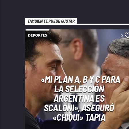
TAMBIÉN TE PUEDE GUSTAR
DEPORTES
0
«MI PLAN A, B Y C PARA
LA SELECCIÓN
ARGENTINA ES
SCALONI», ASEGURÓ
«CHIQUI» TAPIA