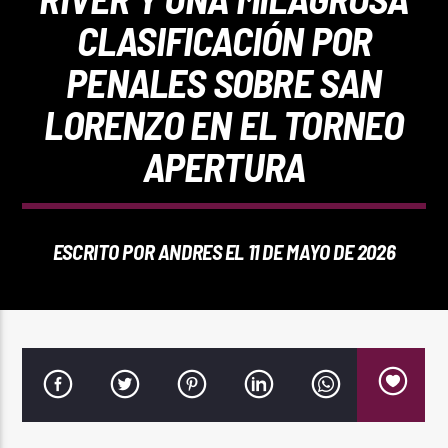
REPRODUCTOR WEB
CLASIFICACIÓN POR
PENALES SOBRE SAN
LORENZO EN EL TORNEO
0:00
APERTURA
ESCRITO POR
ANDRES
EL 11 DE MAYO DE 2026
PlayFM 95.9