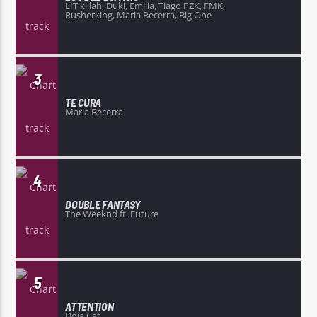
LIT killah, Duki, Emilia, Tiago PZK, FMK,
Rusherking, Maria Becerra, Big One
3
TE CURA
Maria Becerra
4
DOUBLE FANTASY
The Weeknd ft. Future
5
ATTENTION
Doja Cat