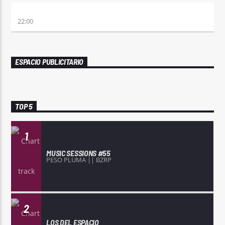
REMIX 2.4
22:00
ESPACIO PUBLICITARIO
TOP 5
1
MUSIC SESSIONS #55
PESO PLUMA || BZRP
2
LOS DEL ESPACIO