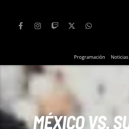
PROGRAMACIÓN
PLAYFM 95.9
100
REPRODUCTOR WEB
Programación
Noticias
MÉXICO VS. S