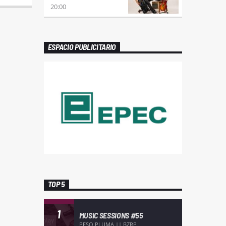
20:00
ESPACIO PUBLICITARIO
TOP 5
1
MUSIC SESSIONS #55
PESO PLUMA || BZRP