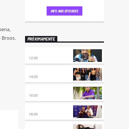
INFO AND EPISODES
oena,
 Broos.
PRÓXIMAMENTE
100×100 CINE
12:00
A PLENA FIESTA
14:00
HORA DE ENCUENTRO
16:00
MEZCLA PERFECTA
18:00
PREVIA CON ROSSTAR