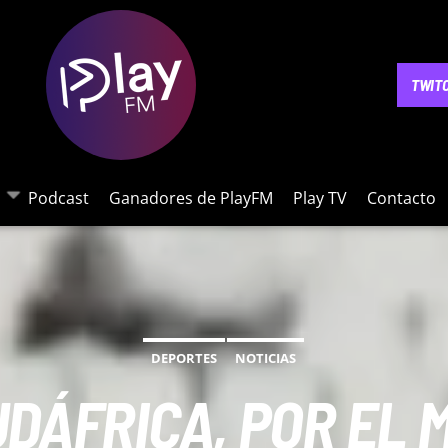
NOTICIAS
PODCAST
GANADORES DE PLAYFM
PLAY 
TWIT
Podcast
Ganadores de PlayFM
Play TV
Contacto
DEPORTES
NOTICIAS
UDÁFRICA, POR EL 