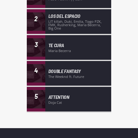
LOS DEL ESPACIO
2
LIT killah, Duki, Emilia, Tiago PZK,
FMK, Rusherking, Maria Becerra,
Big One
3
TE CURA
Maria Becerra
4
DOUBLE FANTASY
The Weeknd ft. Future
5
ATTENTION
Doja Cat