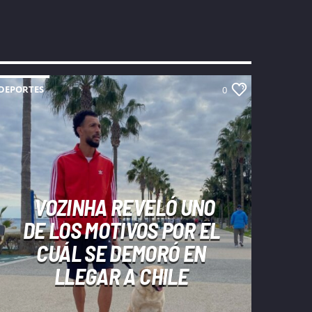
DEPORTES
0
VOZINHA REVELÓ UNO
DE LOS MOTIVOS POR EL
CUÁL SE DEMORÓ EN
LLEGAR A CHILE