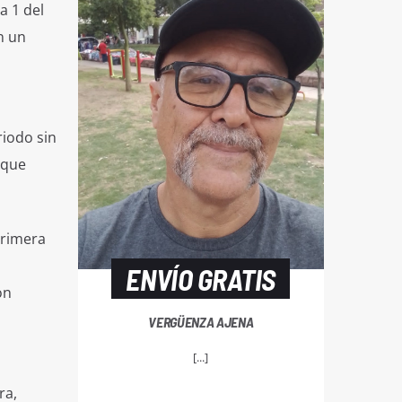
a 1 del
n un
riodo sin
 que
primera
ENVÍO GRATIS
on
VERGÜENZA AJENA
[...]
ra,