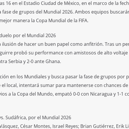
as 16 en el Estadio Ciudad de México, en el marco de la fech
la fase de grupos del Mundial 2026. Ambos equipos buscará
mejor manera la Copa Mundial de la FIFA.
 duelo por el Mundial 2026
a ilusión de hacer un buen papel como anfitrión. Tras un pe
Aguirre probó su performance con amistosos de alto voltaje
ntra Serbia y 2-0 ante Ghana.
pación en los Mundiales y busca pasar la fase de grupos por 
te el local, intentará sumar para mantenerse con chances de
evios a la Copa del Mundo, empató 0-0 con Nicaragua y 1-1 c
s. Sudáfrica, por el Mundial 2026
Vásquez, César Montes, Israel Reyes; Brian Gutiérrez, Erik Li