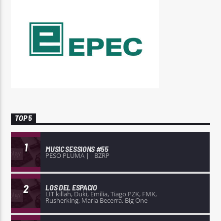
TOP 5
1
MUSIC SESSIONS #55
PESO PLUMA || BZRP
2
LOS DEL ESPACIO
LIT killah, Duki, Emilia, Tiago PZK, FMK,
Rusherking, Maria Becerra, Big One