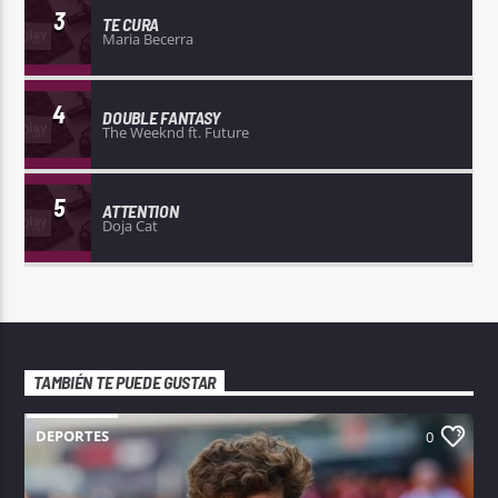
3
TE CURA
Maria Becerra
4
DOUBLE FANTASY
The Weeknd ft. Future
5
ATTENTION
Doja Cat
TAMBIÉN TE PUEDE GUSTAR
DEPORTES
0