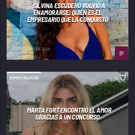
SILVINA ESCUDERO VOLVIÓ A
ENAMORARSE: QUIÉN ES EL
EMPRESARIO QUE LA CONQUISTÓ
8 DE AGOSTO DE 2026
ESPECTÁCULOS
0
MARTA FORT ENCONTRÓ EL AMOR
GRACIAS A UN CONCURSO