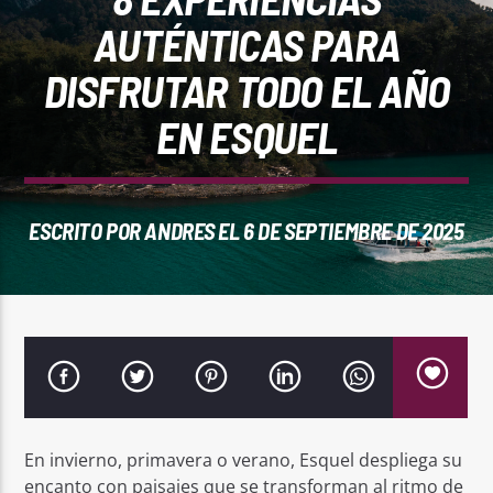
REPRODUCTOR WEB
AUTÉNTICAS PARA
DISFRUTAR TODO EL AÑO
EN ESQUEL
0:00
ESCRITO POR
ANDRES
EL 6 DE SEPTIEMBRE DE 2025
PlayFM 95.9
En invierno, primavera o verano, Esquel despliega su
encanto con paisajes que se transforman al ritmo de