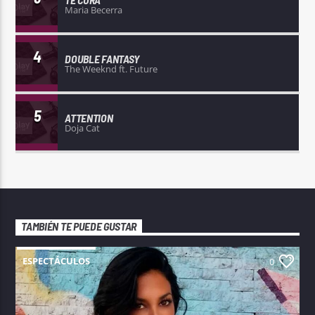
Maria Becerra
4
DOUBLE FANTASY
The Weeknd ft. Future
5
ATTENTION
Doja Cat
TAMBIÉN TE PUEDE GUSTAR
ESPECTÁCULOS
0