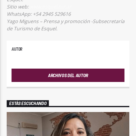
Sitio web:
www.esquel.tur.ar
WhatsApp: +54 2945 529616
Yago Miguens – Prensa y promoción -Subsecretaría
de Turismo de Esquel.
AUTOR
ANDRES
ARCHIVOS DEL AUTOR
ESTÁS ESCUCHANDO