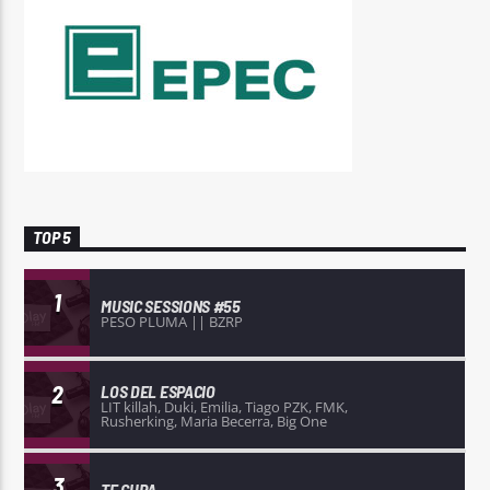
TOP 5
1
MUSIC SESSIONS #55
PESO PLUMA || BZRP
2
LOS DEL ESPACIO
LIT killah, Duki, Emilia, Tiago PZK, FMK,
Rusherking, Maria Becerra, Big One
3
TE CURA