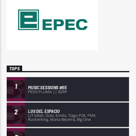
TOP 5
1
MUSIC SESSIONS #55
PESO PLUMA || BZRP
2
LOS DEL ESPACIO
LIT killah, Duki, Emilia, Tiago PZK, FMK,
Rusherking, Maria Becerra, Big One