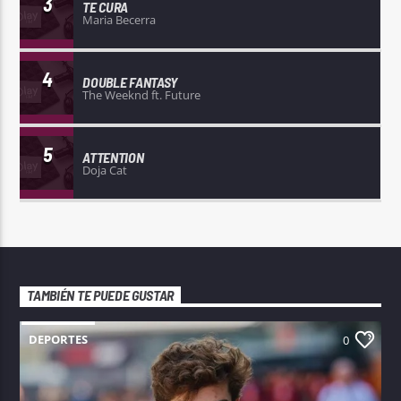
3
TE CURA
Maria Becerra
4
DOUBLE FANTASY
The Weeknd ft. Future
5
ATTENTION
Doja Cat
TAMBIÉN TE PUEDE GUSTAR
DEPORTES
0