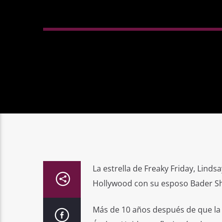
La estrella de Freaky Friday, Linds
Hollywood con su esposo Bader Sh
Más de 10 años después de que la 