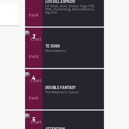
LOS DEL ESPACIO
LIT killah, Duki, Emilia, Tiago PZK,
FMK, Rusherking, Maria Becerra,
Big One
3
TE CURA
Maria Becerra
4
DOUBLE FANTASY
The Weeknd ft. Future
5
ATTENTION