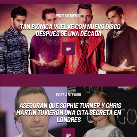
POST SIGUIENTE
TAN BIÓNICA VUELVE CON NUEVO DISCO
DESPUÉS DE UNA DÉCADA
POST ANTERIOR
ASEGURAN QUE SOPHIE TURNER Y CHRIS
MARTIN TUVIERON UNA CITA SECRETA EN
LONDRES