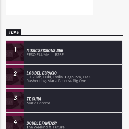
TOP 5
1
MUSIC SESSIONS #55
PESO PLUMA || BZRP
2
LOS DEL ESPACIO
LIT killah, Duki, Emilia, Tiago PZK, FMK,
Rusherking, Maria Becerra, Big One
3
TE CURA
Maria Becerra
4
DOUBLE FANTASY
The Weeknd ft. Future