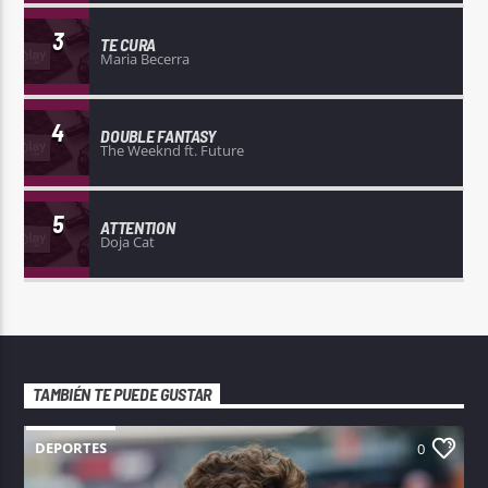
3
TE CURA
Maria Becerra
4
DOUBLE FANTASY
The Weeknd ft. Future
5
ATTENTION
Doja Cat
TAMBIÉN TE PUEDE GUSTAR
DEPORTES
0