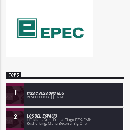
TOP 5
1
MUSIC SESSIONS #55
PESO PLUMA || BZRP
2
LOS DEL ESPACIO
LIT killah, Duki, Emilia, Tiago PZK, FMK,
Rusherking, Maria Becerra, Big One