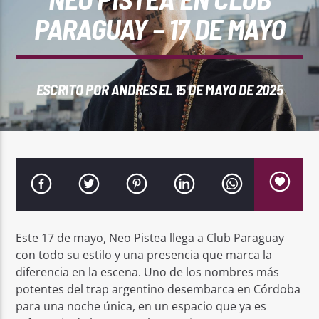
REPRODUCTOR WEB
PARAGUAY – 17 DE MAYO
ESCRITO POR
ANDRES
EL 15 DE MAYO DE 2025
0:00
Este 17 de mayo, Neo Pistea llega a Club Paraguay
PlayFM 95.9
con todo su estilo y una presencia que marca la
diferencia en la escena. Uno de los nombres más
potentes del trap argentino desembarca en Córdoba
para una noche única, en un espacio que ya es