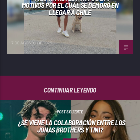
MOTIVOS POR EL CUÁL SE DEMORÓ EN
LLEGAR A CHILE
7 DE AGOSTO DE 2026
CONTINUAR LEYENDO
POST SIGUIENTE
¿SE VIENE LA COLABORACIÓN ENTRE LOS
JONAS BROTHERS Y TINI?