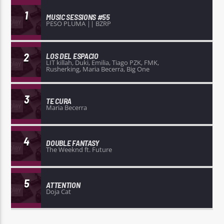
1
MUSIC SESSIONS #55
PESO PLUMA || BZRP
2
LOS DEL ESPACIO
LIT killah, Duki, Emilia, Tiago PZK, FMK,
Rusherking, Maria Becerra, Big One
3
TE CURA
Maria Becerra
4
DOUBLE FANTASY
The Weeknd ft. Future
5
ATTENTION
Doja Cat